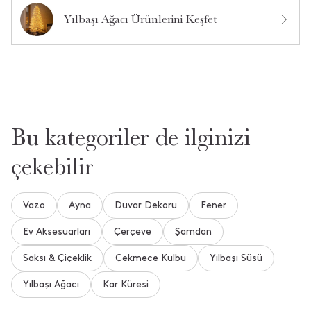
Ürün Hakkında Soru Sor
Yılbaşı Ağacı Ürünlerini Keşfet
Bu kategoriler de ilginizi
çekebilir
Vazo
Ayna
Duvar Dekoru
Fener
Ev Aksesuarları
Çerçeve
Şamdan
Saksı & Çiçeklik
Çekmece Kulbu
Yılbaşı Süsü
Yılbaşı Ağacı
Kar Küresi