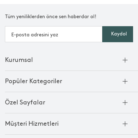
Tüm yeniliklerden önce sen haberdar ol!
Kaydol
Kurumsal
Hakkımızda
Popüler Kategoriler
Kurumsal Satış
Bambu'nun Hikayesi
Havlu
Chakra Manifesto
Özel Sayfalar
Bornoz
Mağazalarımız
Pike
Anneler Günü
KVKK
Mum
Müşteri Hizmetleri
Black Friday
Çerez Politikası
Kokulu Mum
Yılbaşı Ürünleri
Franchise
Bize Ulaşın
Bardak