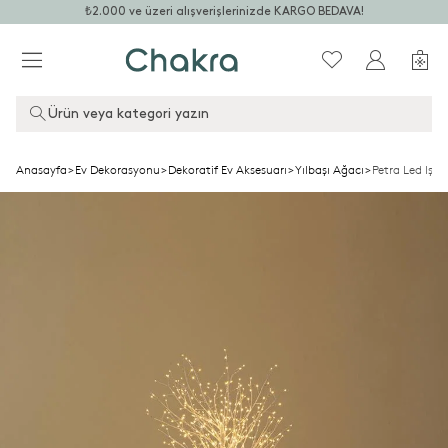
₺2.000 ve üzeri alışverişlerinizde KARGO BEDAVA!
Ürün veya kategori yazın
Anasayfa
>
Ev Dekorasyonu
>
Dekoratif Ev Aksesuarı
>
Yılbaşı Ağacı
>
Petra Led Işı