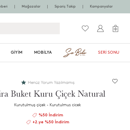
hberi
Mağazalar
Sipariş Takip
Kampanyalar
GIYIM
MOBILYA
SERI SONU
Henüz Yorum Yazılmamış
ira Buket Kuru Çiçek Natural
Kurutulmuş çiçek - Kurutulmus cicek
%50 İndirim
+2.ye %50 İndirim