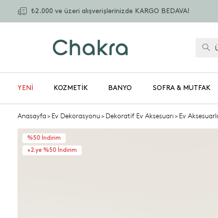
₺2.000 ve üzeri alışverişlerinizde KARGO BEDAVA!
YENİ
KOZMETIK
BANYO
SOFRA & MUTFAK
Anasayfa
>
Ev Dekorasyonu
>
Dekoratif Ev Aksesuarı
>
Ev Aksesuarl
%50 İndirim
+2.ye %50 İndirim