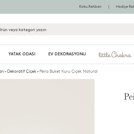
Koku Rehberi
Hediye Re
YATAK ODASI
EV DEKORASYONU
arı
>
Dekoratif Çiçek
>
Peira Buket Kuru Çiçek Natural
Pe