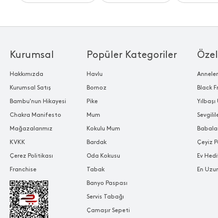
Kurumsal
Popüler Kategoriler
Özel
Hakkımızda
Havlu
Annele
Kurumsal Satış
Bornoz
Black F
Bambu'nun Hikayesi
Pike
Yılbaşı 
Chakra Manifesto
Mum
Sevgili
Mağazalarımız
Kokulu Mum
Babala
KVKK
Bardak
Çeyiz P
Çerez Politikası
Oda Kokusu
Ev Hedi
Franchise
Tabak
En Uzu
Banyo Paspası
Servis Tabağı
Çamaşır Sepeti