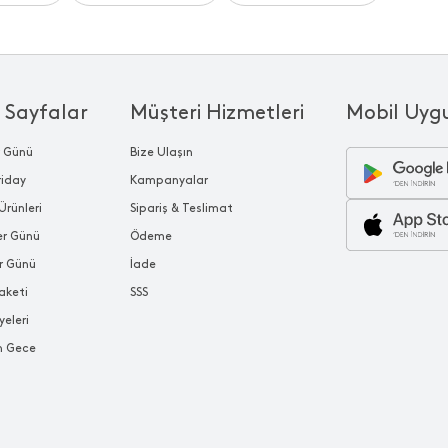
 Sayfalar
Müşteri Hizmetleri
Mobil Uyg
r Günü
Bize Ulaşın
riday
Kampanyalar
Ürünleri
Sipariş & Teslimat
ler Günü
Ödeme
r Günü
İade
aketi
SSS
yeleri
n Gece