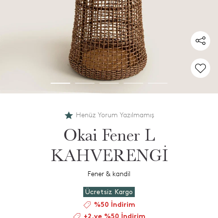
Henüz Yorum Yazılmamış
Okai Fener L
KAHVERENGİ
Fener & kandil
Ücretsiz Kargo
%50 İndirim
+2.ye %50 İndirim