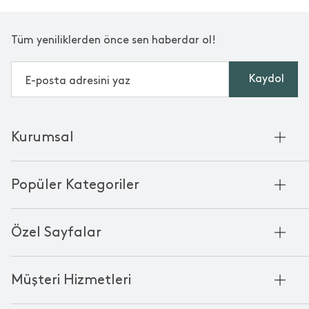
Tüm yeniliklerden önce sen haberdar ol!
Kaydol
Kurumsal
Hakkımızda
Popüler Kategoriler
Kurumsal Satış
Bambu'nun Hikayesi
Havlu
Chakra Manifesto
Özel Sayfalar
Bornoz
Mağazalarımız
Pike
Anneler Günü
KVKK
Mum
Müşteri Hizmetleri
Black Friday
Çerez Politikası
Kokulu Mum
Yılbaşı Ürünleri
Franchise
Bize Ulaşın
Bardak