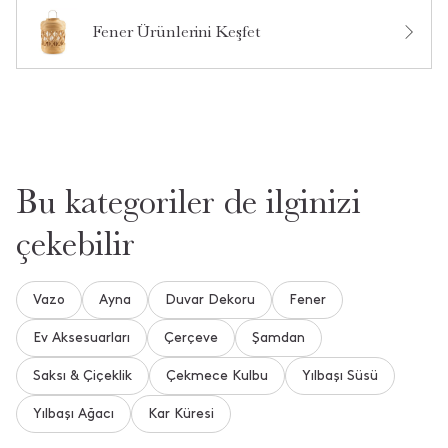
2 gün içinde cevaplandı.
Fener Ürünlerini Keşfet
Daha Fazla Soru ve Cevap Gör
Aradığınızı Bulamadınız mı?
Bize Yeni Bir Soru Sorun
Bu kategoriler de ilginizi
çekebilir
Vazo
Ayna
Duvar Dekoru
Fener
Ev Aksesuarları
Çerçeve
Şamdan
Saksı & Çiçeklik
Çekmece Kulbu
Yılbaşı Süsü
Yılbaşı Ağacı
Kar Küresi