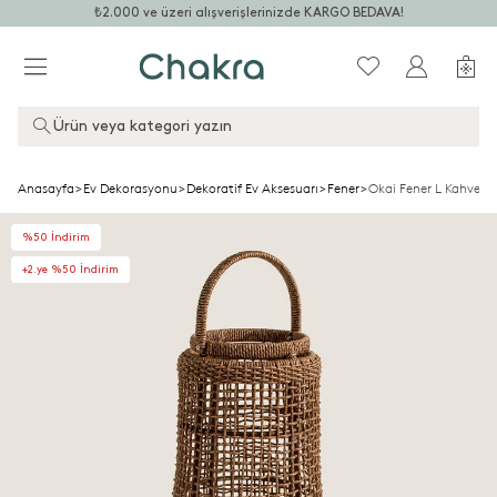
₺2.000 ve üzeri alışverişlerinizde KARGO BEDAVA!
Ürün veya kategori yazın
Anasayfa
>
Ev Dekorasyonu
>
Dekoratif Ev Aksesuarı
>
Fener
>
Okai Fener L Kahveren
%50 İndirim
+2.ye %50 İndirim