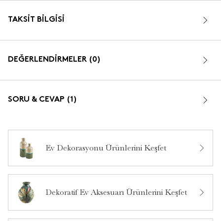
TAKSIT BILGISI
DEĞERLENDİRMELER (0)
SORU & CEVAP (1)
Ev Dekorasyonu Ürünlerini Keşfet
Bu ürün hakkında daha önce hiç yorum yapılmamış.
Ağız çapını - genişliğini öğrenebilir miyim?
•
13 Şubat 2026
**** ****
Dekoratif Ev Aksesuarı Ürünlerini Keşfet
Merhaba, ürün 34X60,5 cm ölçüsündedir. İlginiz için
teşekkür ederiz.