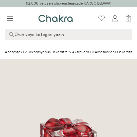
₺2.000 ve üzeri alışverişlerinizde KARGO BEDAVA!
Ürün veya kategori yazın
Anasayfa
>
Ev Dekorasyonu
>
Dekoratif Ev Aksesuarı
>
Ev Aksesuarları
>
Dekoratif O