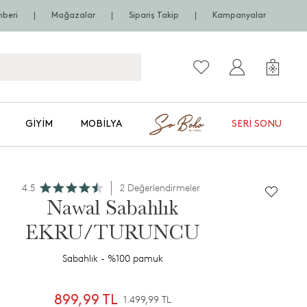
hberi
Mağazalar
Sipariş Takip
Kampanyalar
GIYIM
MOBILYA
SERI SONU
4.5
2 Değerlendirmeler
Nawal Sabahlık
EKRU/TURUNCU
Sabahlık - %100 pamuk
899,99 TL
1.499,99 TL