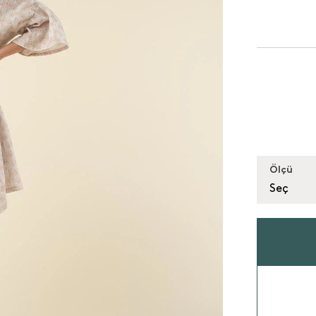
Ölçü
Seç