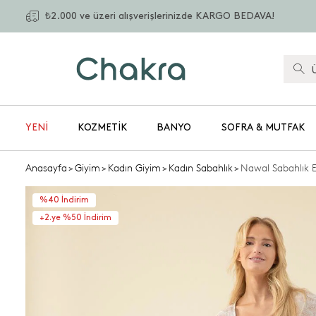
₺2.000 ve üzeri alışverişlerinizde KARGO BEDAVA!
YENİ
KOZMETIK
BANYO
SOFRA & MUTFAK
Anasayfa
>
Giyim
>
Kadın Giyim
>
Kadın Sabahlık
>
Nawal Sabahlık 
%40 İndirim
+2.ye %50 İndirim