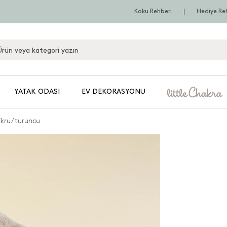
Koku Rehberi
Hediye Re
YATAK ODASI
EV DEKORASYONU
Ekru/turuncu