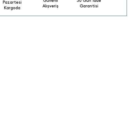
Güvenli
30 Gün İade
Pazartesi
Alışveriş
Garantisi
Kargoda