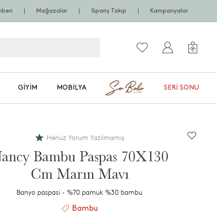
hberi
Mağazalar
Sipariş Takip
Kampanyalar
GIYIM
MOBILYA
SERI SONU
Henüz Yorum Yazılmamış
ancy Bambu Paspas 70X130
Cm Marın Mavı
Banyo paspasi - %70 pamuk %30 bambu
Bambu