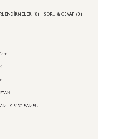
RLENDİRMELER (0)
SORU & CEVAP (0)
30cm
K
ra
ISTAN
PAMUK %30 BAMBU