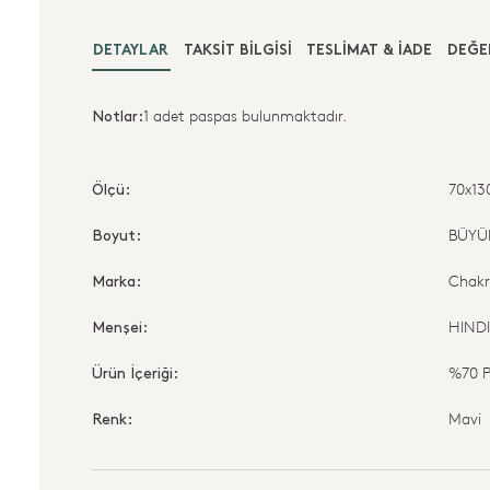
DETAYLAR
TAKSIT BILGISI
TESLIMAT & İADE
DEĞE
1 adet paspas bulunmaktadır.
Notlar:
70x1
Ölçü:
BÜYÜ
Boyut:
Chak
Marka:
HIND
Menşei:
%70 
Ürün İçeriği:
Mavi
Renk: