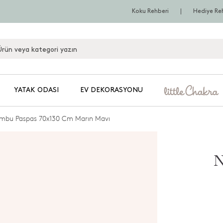
Koku Rehberi
Hediye Re
YATAK ODASI
EV DEKORASYONU
mbu Paspas 70x130 Cm Marın Mavı
N