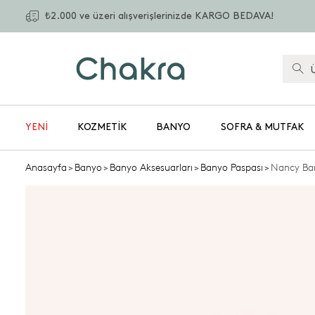
₺2.000 ve üzeri alışverişlerinizde KARGO BEDAVA!
YENİ
KOZMETIK
BANYO
SOFRA & MUTFAK
Anasayfa
>
Banyo
>
Banyo Aksesuarları
>
Banyo Paspası
>
Nancy Ba