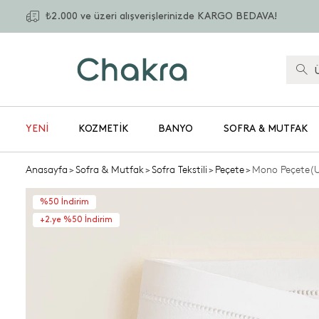
₺2.000 ve üzeri alışverişlerinizde KARGO BEDAVA!
YENİ
KOZMETIK
BANYO
SOFRA & MUTFAK
Anasayfa
>
Sofra & Mutfak
>
Sofra Tekstili
>
Peçete
>
Mono Peçete(
%50 İndirim
+2.ye %50 İndirim