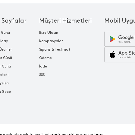
 Sayfalar
Müşteri Hizmetleri
Mobil Uyg
r Günü
Bize Ulaşın
riday
Kampanyalar
Ürünleri
Sipariş & Teslimat
ler Günü
Ödeme
r Günü
İade
aketi
SSS
yeleri
n Gece