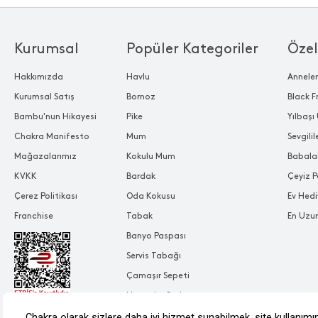
Kurumsal
Popüler Kategoriler
Özel
Hakkımızda
Havlu
Annele
Kurumsal Satış
Bornoz
Black F
Bambu'nun Hikayesi
Pike
Yılbaşı 
Chakra Manifesto
Mum
Sevgili
Mağazalarımız
Kokulu Mum
Babala
KVKK
Bardak
Çeyiz P
Çerez Politikası
Oda Kokusu
Ev Hedi
Franchise
Tabak
En Uzu
Banyo Paspası
Servis Tabağı
Çamaşır Sepeti
Nevresim Seti