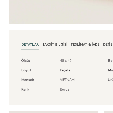
DETAYLAR
TAKSIT BILGISI
TESLIMAT & İADE
DEĞE
45 x 45
Ölçü:
Be
Peçete
Boyut:
Ma
VIETNAM
Menşei:
Ürü
Beyaz
Renk: