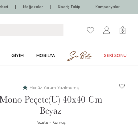
hberi
Mağazalar
Sipariş Takip
Kampanyalar
GIYIM
MOBILYA
SERI SONU
Henüz Yorum Yazılmamış
Mono Peçete(U) 40x40 Cm
Beyaz
Peçete - Kumaş