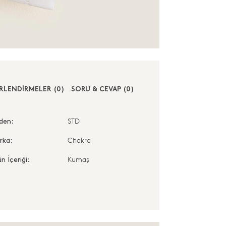
RLENDİRMELER (0)
SORU & CEVAP (0)
STD
den:
Chakra
rka:
Kumaş
n İçeriği: