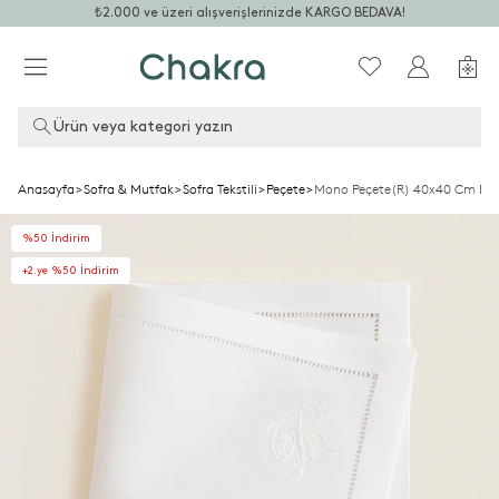
₺2.000 ve üzeri alışverişlerinizde KARGO BEDAVA!
Ürün veya kategori yazın
Anasayfa
>
Sofra & Mutfak
>
Sofra Tekstili
>
Peçete
>
Mono Peçete(R) 40x40 Cm Be
%50 İndirim
+2.ye %50 İndirim