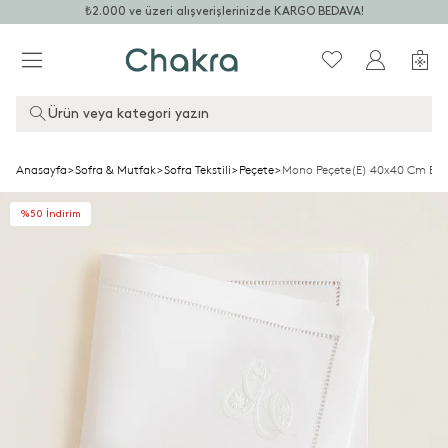
₺2.000 ve üzeri alışverişlerinizde KARGO BEDAVA!
Ürün veya kategori yazın
Anasayfa
>
Sofra & Mutfak
>
Sofra Tekstili
>
Peçete
>
Mono Peçete(E) 40x40 Cm Be
%50 İndirim