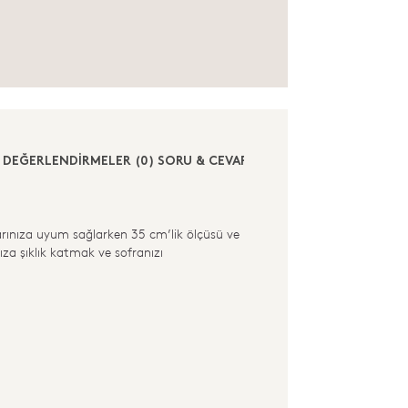
DEĞERLENDİRMELER (0)
SORU & CEVAP (0)
arınıza uyum sağlarken 35 cm’lik ölçüsü ve
ıza şıklık katmak ve sofranızı