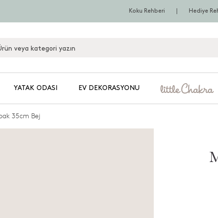
Koku Rehberi
Hediye Re
YATAK ODASI
EV DEKORASYONU
abak 35cm Bej
M