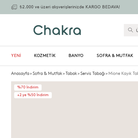
₺2.000 ve üzeri alışverişlerinizde KARGO BEDAVA!
YENİ
KOZMETIK
BANYO
SOFRA & MUTFAK
Anasayfa
>
Sofra & Mutfak
>
Tabak
>
Servis Tabağı
>
Mione Kayık T
%70 İndirim
+2.ye %50 İndirim