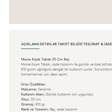
AÇIKLAMA
DETAYLAR
TAKSIT BILGISI
TESLIMAT & İADE
Mione Kayık Tabak 35 Cm Bej
Mione Kayık Tabak, sade tasarımı ile günlük ve özel sofral
810 gram ağırlığıyla dengeli bir kullanım sunar. Sunumların
tamamlamak için ideal seçim.
Ürün Özellikleri
Seramik.
Malzeme:
Günlük kullanım için uygundur.
Kullanım Alanı:
35 cm.
Ölçü:
810 gr.
Gramaj:
Bej, sade tasarım.
Renk ve Tasarım: