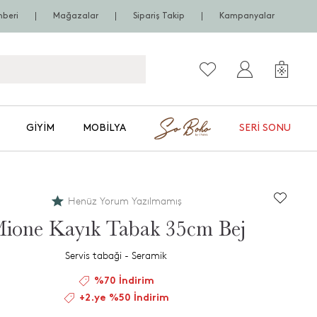
hberi
Mağazalar
Sipariş Takip
Kampanyalar
GIYIM
MOBILYA
SERI SONU
Henüz Yorum Yazılmamış
ione Kayık Tabak 35cm Bej
Servis tabaği - Seramik
%70 İndirim
+2.ye %50 İndirim