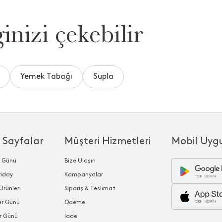
inizi çekebilir
Yemek Tabağı
Supla
 Sayfalar
Müşteri Hizmetleri
Mobil Uyg
r Günü
Bize Ulaşın
riday
Kampanyalar
Ürünleri
Sipariş & Teslimat
ler Günü
Ödeme
r Günü
İade