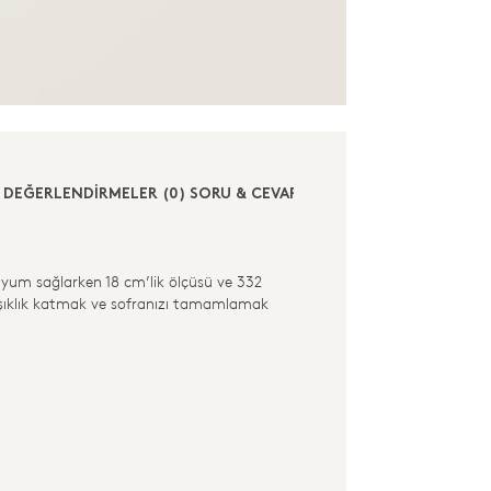
DEĞERLENDİRMELER (0)
SORU & CEVAP (0)
uyum sağlarken 18 cm’lik ölçüsü ve 332
a şıklık katmak ve sofranızı tamamlamak