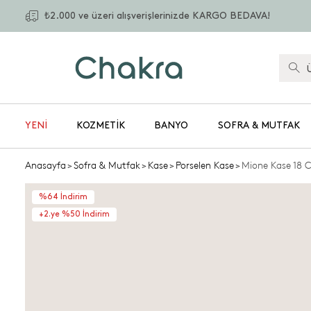
₺2.000 ve üzeri alışverişlerinizde KARGO BEDAVA!
YENİ
KOZMETIK
BANYO
SOFRA & MUTFAK
Anasayfa
>
Sofra & Mutfak
>
Kase
>
Porselen Kase
>
Mione Kase 18 
%64 İndirim
+2.ye %50 İndirim