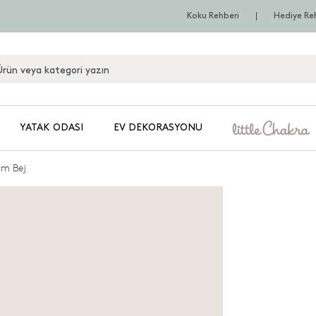
Koku Rehberi
Hediye Re
YATAK ODASI
EV DEKORASYONU
Cm Bej