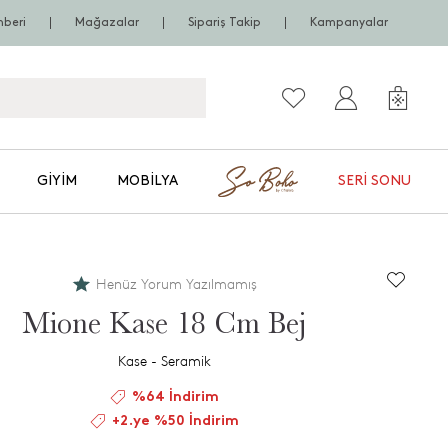
hberi
Mağazalar
Sipariş Takip
Kampanyalar
GIYIM
MOBILYA
SERI SONU
Henüz Yorum Yazılmamış
Mione Kase 18 Cm Bej
Kase - Seramik
%64 İndirim
+2.ye %50 İndirim