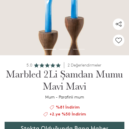
5.0
2 Değerlendirmeler
Marbled 2Li Şamdan Mumu
Mavi Mavi
Mum - Parafinli mum
%81 İndirim
+2.ye %50 İndirim
Stokta Olduğunda Bana Haber