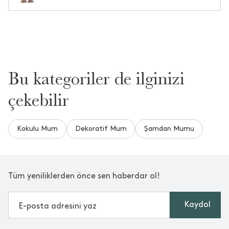
2
Tüm Yorumlar
Daha Fazla Soru ve Cevap Gör
•
13 Ocak 2026
b** ç**
Aradığınızı Bulamadınız mı?
Bize Yeni Bir Soru Sorun
Bu kategoriler de ilginizi
Teşekkürler
çekebilir
•
26 Aralık 2025
G** C**
Kokulu Mum
Dekoratif Mum
Şamdan Mumu
Çok güzeller bayıldım
Tüm yeniliklerden önce sen haberdar ol!
Daha Fazla Yorum Gör
Kaydol
Bu yorumlar Trendyol platformundan alınmıştır.