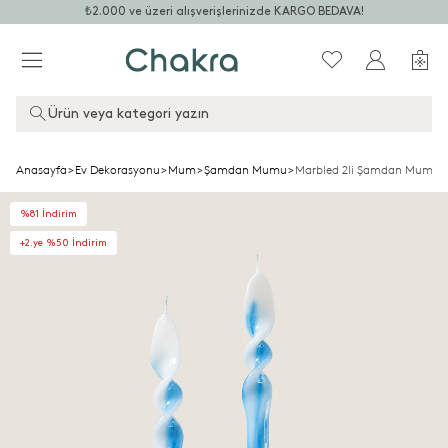
₺2.000 ve üzeri alışverişlerinizde KARGO BEDAVA!
Ürün veya kategori yazın
Anasayfa
>
Ev Dekorasyonu
>
Mum
>
Şamdan Mumu
>
Marbled 2li Şamdan Mumu 
%81 İndirim
+2.ye %50 İndirim