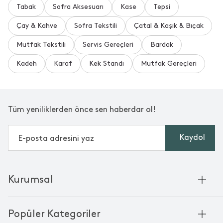
Tabak
Sofra Aksesuarı
Kase
Tepsi
Çay & Kahve
Sofra Tekstili
Çatal & Kaşık & Bıçak
Mutfak Tekstili
Servis Gereçleri
Bardak
Kadeh
Karaf
Kek Standı
Mutfak Gereçleri
Tüm yeniliklerden önce sen haberdar ol!
Kaydol
Kurumsal
Hakkımızda
Popüler Kategoriler
Kurumsal Satış