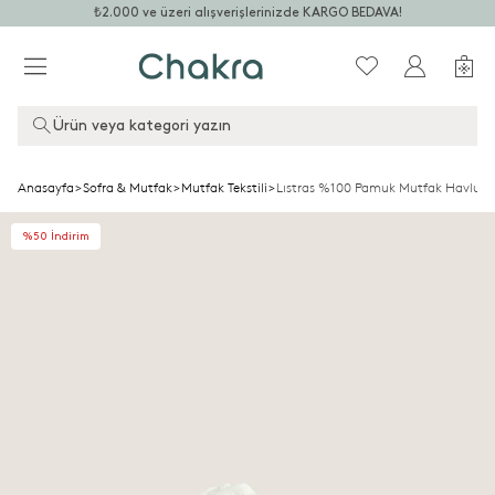
₺2.000 ve üzeri alışverişlerinizde KARGO BEDAVA!
Ürün veya kategori yazın
Anasayfa
>
Sofra & Mutfak
>
Mutfak Tekstili
>
Lıstras %100 Pamuk Mutfak Havlus
%50 İndirim