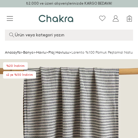
₺2.000 ve üzeri alışverişlerinizde KARGO BEDAVA!
Ürün veya kategori yazın
Anasayfa
>
Banyo
>
Havlu
>
Plaj Havlusu
>
Larento %100 Pamuk Peştamal Natural
%20 İndirim
+2.ye %50 İndirim