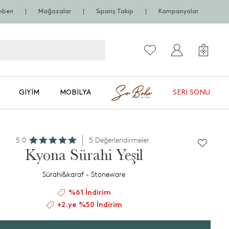
hberi
Mağazalar
Sipariş Takip
Kampanyalar
GIYIM
MOBILYA
SERI SONU
5.0
5 Değerlendirmeler
Kyona Sürahi Yeşil
Sürahi&karaf - Stoneware
%61 İndirim
+2.ye %50 İndirim