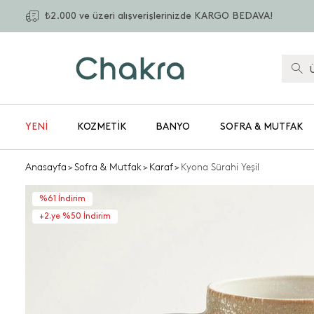
₺2.000 ve üzeri alışverişlerinizde KARGO BEDAVA!
YENİ
KOZMETIK
BANYO
SOFRA & MUTFAK
Anasayfa
>
Sofra & Mutfak
>
Karaf
>
Kyona Sürahi Yeşil
%61 İndirim
+2.ye %50 İndirim