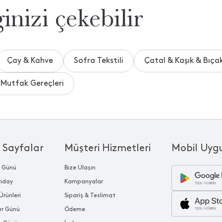
inizi çekebilir
Çay & Kahve
Sofra Tekstili
Çatal & Kaşık & Bıça
Mutfak Gereçleri
 Sayfalar
Müşteri Hizmetleri
Mobil Uyg
r Günü
Bize Ulaşın
riday
Kampanyalar
Ürünleri
Sipariş & Teslimat
ler Günü
Ödeme