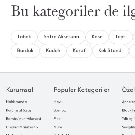
Bu kategoriler de ilg
Tabak
Sofra Aksesuarı
Kase
Tepsi
Bardak
Kadeh
Karaf
Kek Standı
Kurumsal
Popüler Kategoriler
Özel
Hakkımızda
Havlu
Annele
Kurumsal Satış
Bornoz
Black F
Bambu'nun Hikayesi
Pike
Yılbaşı 
Chakra Manifesto
Mum
Sevgili