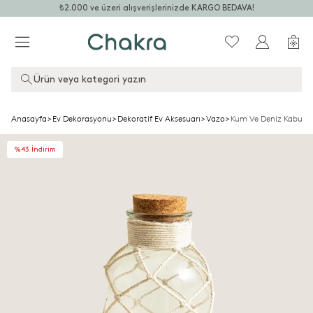
₺2.000 ve üzeri alışverişlerinizde KARGO BEDAVA!
Ürün veya kategori yazın
Anasayfa
>
Ev Dekorasyonu
>
Dekoratif Ev Aksesuarı
>
Vazo
>
Kum Ve Deniz Kabuklu
%43 İndirim