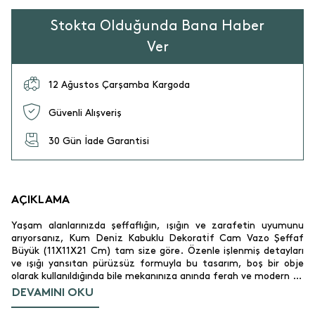
Stokta Olduğunda Bana Haber
Ver
12 Ağustos Çarşamba Kargoda
Güvenli Alışveriş
30 Gün İade Garantisi
AÇIKLAMA
Yaşam alanlarınızda şeffaflığın, ışığın ve zarafetin uyumunu
arıyorsanız, Kum Deni̇z Kabuklu Dekorati̇f Cam Vazo Şeffaf
Büyük (11X11X21 Cm) tam size göre. Özenle işlenmiş detayları
ve ışığı yansıtan pürüzsüz formuyla bu tasarım, boş bir obje
olarak kullanıldığında bile mekanınıza anında ferah ve modern bir
hava katar. Salonlarınızda ayna önlerinde, yemek masanızın
DEVAMINI OKU
merkezinde veya cam kenarlarında sergileyebileceğiniz bu
parça, modern dekorasyon anlayışının en zarif temsilcilerinden