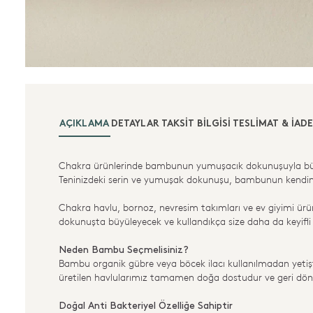
AÇIKLAMA
DETAYLAR
TAKSIT BILGISI
TESLIMAT & İADE
Chakra ürünlerinde bambunun yumuşacık dokunuşuyla büyül
Teninizdeki serin ve yumuşak dokunuşu, bambunun kendine h
Chakra havlu, bornoz, nevresim takımları ve ev giyimi ürünle
dokunuşta büyüleyecek ve kullandıkça size daha da keyifl
Neden Bambu Seçmelisiniz?
Bambu organik gübre veya böcek ilacı kullanılmadan yetişti
üretilen havlularımız tamamen doğa dostudur ve geri dö
Doğal Anti Bakteriyel Özelliğe Sahiptir