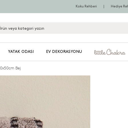
Koku Rehberi
Hediye Re
YATAK ODASI
EV DEKORASYONU
30x50cm Bej