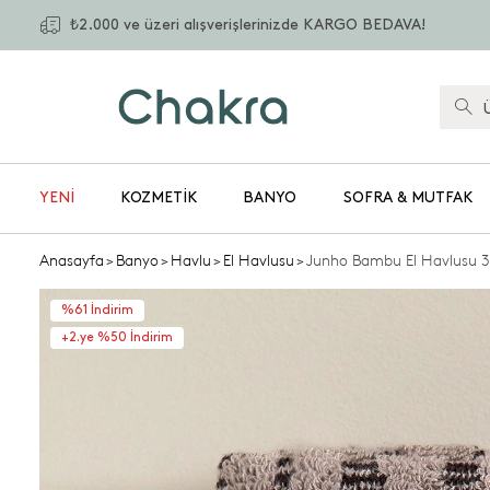
₺2.000 ve üzeri alışverişlerinizde KARGO BEDAVA!
YENİ
KOZMETIK
BANYO
SOFRA & MUTFAK
Anasayfa
>
Banyo
>
Havlu
>
El Havlusu
>
Junho Bambu El Havlusu 
%61 İndirim
+2.ye %50 İndirim