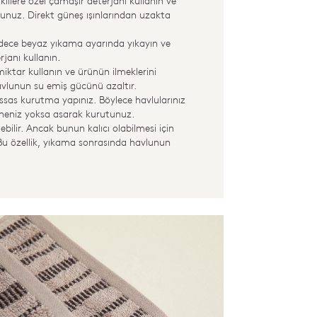
klilere özel çamaşır deterjanı kullanın ve
yunuz. Direkt güneş ışınlarından uzakta
sadece beyaz yıkama ayarında yıkayın ve
janı kullanın.
iktar kullanın ve ürünün ilmeklerini
lunun su emiş gücünü azaltır.
sas kurutma yapınız. Böylece havlularınız
ineniz yoksa asarak kurutunuz.
bilir. Ancak bunun kalıcı olabilmesi için
 Bu özellik, yıkama sonrasında havlunun