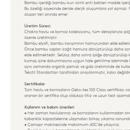
Bambu içerdiği bambu-kun isimli anti bakteri madde içeriğiy
Bu özelliği sayesinde deride alerjik oluşumlara yol açmaz
oluşan teri anında emer.
Üretim Süreci
Chakra havlu ve bornoz koleksiyonu, tüm detaylarıyla ip
özenle üretilmiştir.
Bambu elyafı, bambu karışımının hamurundan elde edileni re
Önce bambu sapları kağıt hamura dönüştürülüp daha sonra 
elde edilmektedir. Selüloz daha sonra ipliğe dönüştürül
kumaş içine dokunmasına uygun hale getirilme işleminde 
aynı zamanda organik pamuk ve gıda üretiminde de kullan
Tekstil Standartları tarafından onaylanmıştır, kalıcı değild
Sertifikalar
Tüm havlu ve bornozların Oeko-tex 100 Class sertifikası vard
aranan bir sertifika olup oldukça titiz ve uzun test aşamal
Kullanım ve bakım önerileri
• Her zaman havlularınızı ve bornozlarını kullanmadan ön
kabarıklık kapasitelerine ulaşmaları birkaç yıkama sonunda
• Çamaşır makinesinde maksimum 40C’de yıkayınız.