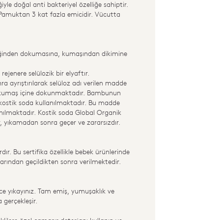
le doğal anti bakteriyel özelliğe sahiptir.
. Pamuktan 3 kat fazla emicidir. Vücutta
liğinden dokumasına, kumaşından dikimine
jenere selülozik bir elyaftır.
ayrıştırılarak selüloz adı verilen madde
üp kumaş içine dokunmaktadır. Bambunun
kostik soda kullanılmaktadır. Bu madde
ılmaktadır. Kostik soda Global Organik
ir, yıkamadan sonra geçer ve zararsızdır.
ır. Bu sertifika özellikle bebek ürünlerinde
arından geçildikten sonra verilmektedir.
ce yıkayınız. Tam emiş, yumuşaklık ve
 gerçekleşir.