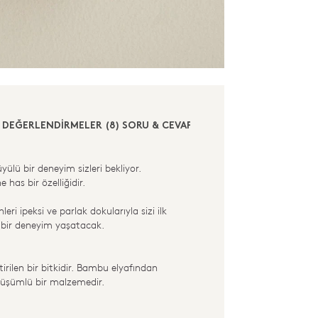
DEĞERLENDİRMELER (8)
SORU & CEVAP (0)
ü bir deneyim sizleri bekliyor.
as bir özelliğidir.
ri ipeksi ve parlak dokularıyla sizi ilk
i bir deneyim yaşatacak.
rilen bir bitkidir. Bambu elyafından
nüşümlü bir malzemedir.