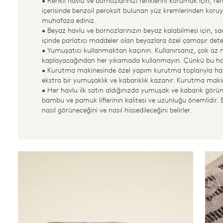
• Renkli havlu ve bornozlarınızı renklerini korumak için, ren
içerisinde benzoil peroksit bulunan yüz kremlerinden koru
muhafaza ediniz.
• Beyaz havlu ve bornozlarınızın beyaz kalabilmesi için, 
içinde parlatıcı maddeler olan beyazlara özel çamaşır deter
• Yumuşatıcı kullanmaktan kaçının. Kullanırsanız, çok az m
kaplayacağından her yıkamada kullanmayın. Çünkü bu hav
• Kurutma makinesinde özel yapım kurutma toplarıyla has
ekstra bir yumuşaklık ve kabarıklık kazanır. Kurutma mak
• Her havlu ilk satın aldığınızda yumuşak ve kabarık görüne
bambu ve pamuk liflerinin kalitesi ve uzunluğu önemlidir.
nasıl görüneceğini ve nasıl hissedileceğini belirler.