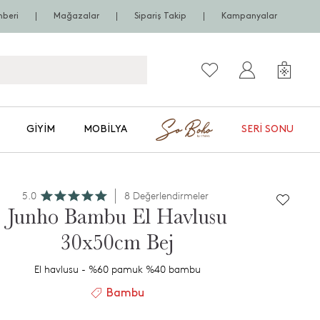
hberi
Mağazalar
Sipariş Takip
Kampanyalar
GIYIM
MOBILYA
SERI SONU
5.0
8 Değerlendirmeler
Junho Bambu El Havlusu
30x50cm Bej
El havlusu - %60 pamuk %40 bambu
Bambu