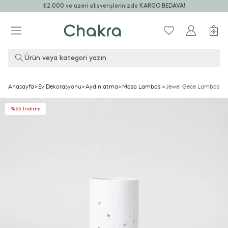
₺2.000 ve üzeri alışverişlerinizde KARGO BEDAVA!
Ürün veya kategori yazın
Anasayfa
>
Ev Dekorasyonu
>
Aydınlatma
>
Masa Lambası
>
Jewel Gece Lambası B
%65 İndirim