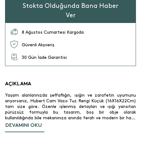
Stokta Olduğunda Bana Haber
Ver
8 Ağustos Cumartesi Kargoda
Güvenli Alışveriş
30 Gün İade Garantisi
AÇIKLAMA
Yaşam alanlarınızda şeffaflığın, ışığın ve zarafetin uyumunu
arıyorsanız, Hubert Cam Vazo Tuz Rengi̇ Küçük (16X16X22Cm)
tam size göre. Özenle işlenmiş detayları ve ışığı yansıtan
pürüzsüz formuyla bu tasarım, boş bir obje olarak
kullanıldığında bile mekanınıza anında ferah ve modern bir hava
katar. Salonlarınızda ayna önlerinde, yemek masanızın
DEVAMINI OKU
merkezinde veya cam kenarlarında sergileyebileceğiniz bu
parça, modern dekorasyon anlayışının en zarif temsilcilerinden
biridir. Vazonun ideal iç hacmi, taze bahar çiçeklerinize ve ince