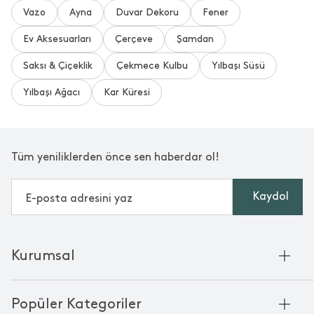
Vazo
Ayna
Duvar Dekoru
Fener
Ev Aksesuarları
Çerçeve
Şamdan
Saksı & Çiçeklik
Çekmece Kulbu
Yılbaşı Süsü
Yılbaşı Ağacı
Kar Küresi
Tüm yeniliklerden önce sen haberdar ol!
Kaydol
Kurumsal
Hakkımızda
Popüler Kategoriler
Kurumsal Satış