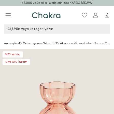
₺2.000 ve üzeri alışverişlerinizde KARGO BEDAVA!
Ürün veya kategori yazın
Anasayfa
>
Ev Dekorasyonu
>
Dekoratif Ev Aksesuarı
>
Vazo
>
Hubert Somon Cam Va
%33 İndirim
+2.ye %50 İndirim