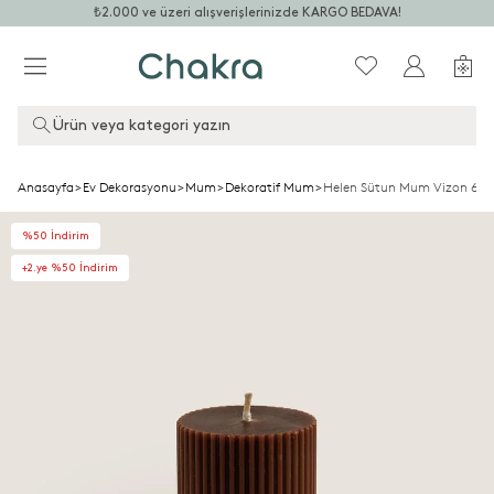
₺2.000 ve üzeri alışverişlerinizde KARGO BEDAVA!
Ürün veya kategori yazın
Anasayfa
>
Ev Dekorasyonu
>
Mum
>
Dekoratif Mum
>
Helen Sütun Mum Vizon 6x8
%50 İndirim
+2.ye %50 İndirim