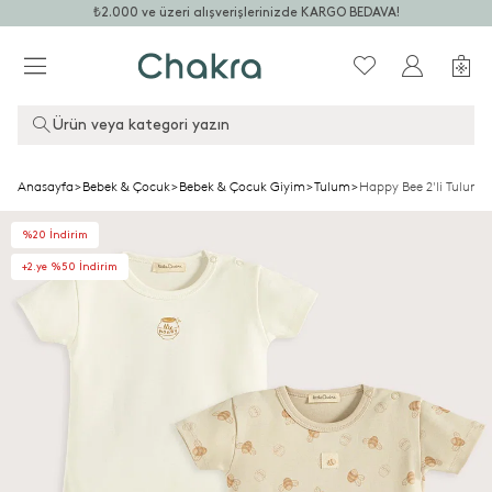
₺2.000 ve üzeri alışverişlerinizde KARGO BEDAVA!
Ürün veya kategori yazın
Anasayfa
>
Bebek & Çocuk
>
Bebek & Çocuk Giyim
>
Tulum
>
Happy Bee 2'li Tulum K
%20 İndirim
+2.ye %50 İndirim