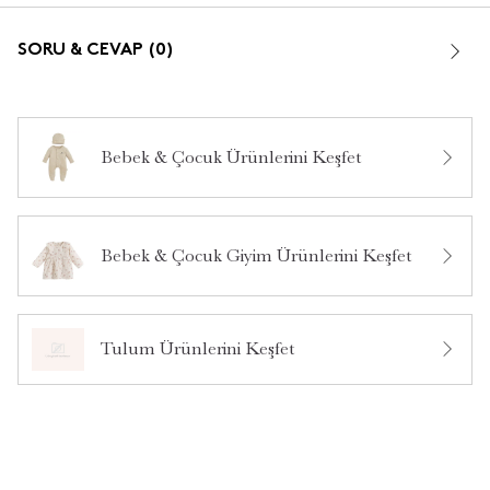
SORU & CEVAP (0)
Bebek & Çocuk Ürünlerini Keşfet
Bu ürün hakkında daha önce hiç yorum yapılmamış.
Bebek & Çocuk Giyim Ürünlerini Keşfet
Bu ürün hakkında daha önce hiç soru sorulmamış.
Ürün Hakkında Soru Sor
Tulum Ürünlerini Keşfet