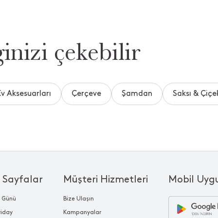
inizi çekebilir
Ev Aksesuarları
Çerçeve
Şamdan
Saksı & Çiçek
 Sayfalar
Müşteri Hizmetleri
Mobil Uyg
r Günü
Bize Ulaşın
riday
Kampanyalar