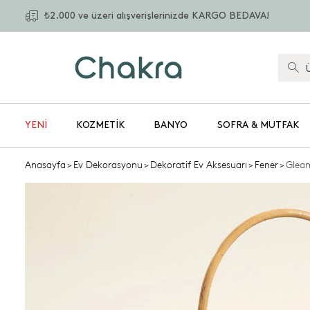
₺2.000 ve üzeri alışverişlerinizde KARGO BEDAVA!
YENİ
KOZMETIK
BANYO
SOFRA & MUTFAK
Anasayfa
>
Ev Dekorasyonu
>
Dekoratif Ev Aksesuarı
>
Fener
>
Gleam