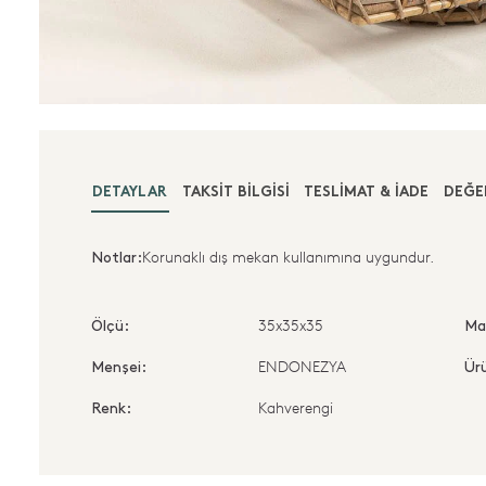
DETAYLAR
TAKSIT BILGISI
TESLIMAT & İADE
DEĞE
Korunaklı dış mekan kullanımına uygundur.
Notlar:
35x35x35
Ölçü:
Ma
ENDONEZYA
Menşei:
Ürü
Kahverengi
Renk: