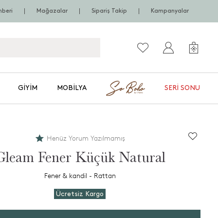
hberi
Mağazalar
Sipariş Takip
Kampanyalar
GIYIM
MOBILYA
SERI SONU
Henüz Yorum Yazılmamış
Gleam Fener Küçük Natural
Fener & kandil - Rattan
Ücretsiz Kargo