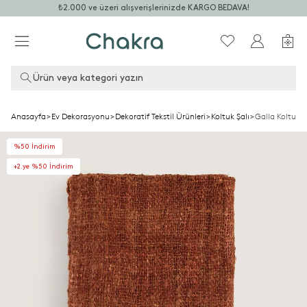
₺2.000 ve üzeri alışverişlerinizde KARGO BEDAVA!
Ürün veya kategori yazın
Anasayfa
>
Ev Dekorasyonu
>
Dekoratif Tekstil Ürünleri
>
Koltuk Şalı
>
Galla Koltuk Ş
%50 İndirim
+2.ye %50 İndirim