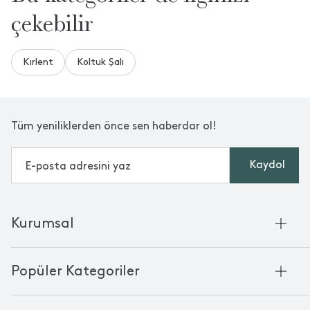
çekebilir
Kırlent
Koltuk Şalı
Tüm yeniliklerden önce sen haberdar ol!
Kaydol
Kurumsal
Hakkımızda
Popüler Kategoriler
Kurumsal Satış
Bambu'nun Hikayesi
Havlu
Chakra Manifesto