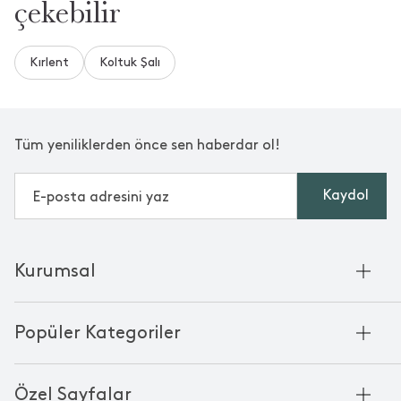
çekebilir
Kırlent
Koltuk Şalı
Tüm yeniliklerden önce sen haberdar ol!
Kaydol
Kurumsal
Hakkımızda
Popüler Kategoriler
Kurumsal Satış
Bambu'nun Hikayesi
Havlu
Chakra Manifesto
Özel Sayfalar
Bornoz