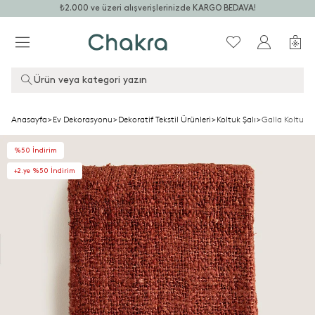
₺2.000 ve üzeri alışverişlerinizde KARGO BEDAVA!
Ürün veya kategori yazın
Anasayfa
>
Ev Dekorasyonu
>
Dekoratif Tekstil Ürünleri
>
Koltuk Şalı
>
Galla Koltuk Ş
%50 İndirim
+2.ye %50 İndirim