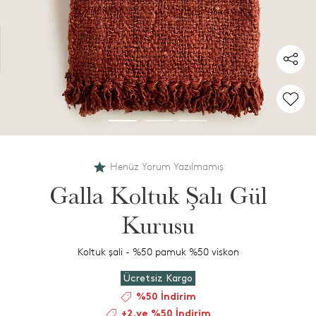
Henüz Yorum Yazılmamış
Galla Koltuk Şalı Gül
Kurusu
Koltuk şali - %50 pamuk %50 viskon
Ücretsiz Kargo
%50 İndirim
+2.ye %50 İndirim