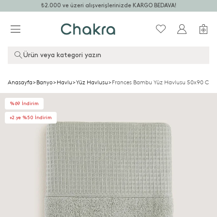
₺2.000 ve üzeri alışverişlerinizde KARGO BEDAVA!
Ürün veya kategori yazın
Anasayfa
>
Banyo
>
Havlu
>
Yüz Havlusu
>
Frances Bambu Yüz Havlusu 50x90 Cm Du
%69 İndirim
+2.ye %50 İndirim