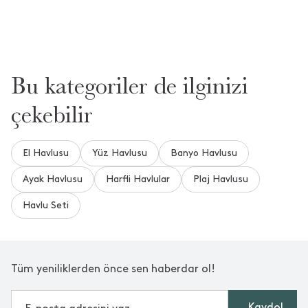
ürünün stokları ne zaman yenilenir?
•
08 Aralık 2025
**** ****
Merhaba, stoklarımız sıklıkla güncellenmektedir. Lütfen
takipte kalınız. Bizi tercih ettiğiniz için teşekkür ederiz.
Bu kategoriler de ilginizi
10 saat içinde cevaplandı.
çekebilir
Daha Fazla Soru ve Cevap Gör
El Havlusu
Yüz Havlusu
Banyo Havlusu
Ayak Havlusu
Harfli Havlular
Plaj Havlusu
Aradığınızı Bulamadınız mı?
Havlu Seti
Bize Yeni Bir Soru Sorun
Tüm yeniliklerden önce sen haberdar ol!
Kaydol