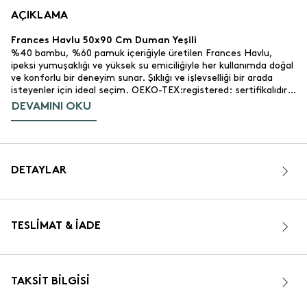
AÇIKLAMA
Frances Havlu 50x90 Cm Duman Yeşili
%40 bambu, %60 pamuk içeriğiyle üretilen Frances Havlu,
ipeksi yumuşaklığı ve yüksek su emiciliğiyle her kullanımda doğal
ve konforlu bir deneyim sunar. Şıklığı ve işlevselliği bir arada
isteyenler için ideal seçim. OEKO-TEX:registered: sertifikalıdır,
cildiniz için güvenlidir.
DEVAMINI OKU
Ürün Özellikleri
%40 bambu, %60 pamuk.
Malzeme:
Günlük kullanım için uygundur.
Kullanım Alanı:
Yüksek emici ve dayanıklı yapı. Her yıkamadan sonra
Emicilik:
DETAYLAR
yumuşaklığı artar.
Duman yeşili, sade ve zarif bir tasarım.
Renk ve Tasarım:
580 gr/m².
Gramaj:
50x90 cm.
Ölçü:
TESLIMAT & İADE
OEKO-TEX:registered: Sertifikalı.
Sertifika:
Türkiye.
Üretim Yeri:
Neden Bambu ve Pamuk Seçmelisiniz?
TAKSIT BILGISI
Bambu, doğal ve antibakteriyel yapısıyla sağlıklı; pamuk ise
yumuşak ve dayanıklı dokusuyla konforlu bir kullanım sunar.