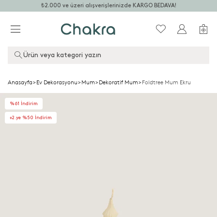
₺2.000 ve üzeri alışverişlerinizde KARGO BEDAVA!
Ürün veya kategori yazın
Anasayfa
>
Ev Dekorasyonu
>
Mum
>
Dekoratif Mum
>
Foldtree Mum Ekru
%61 İndirim
+2.ye %50 İndirim