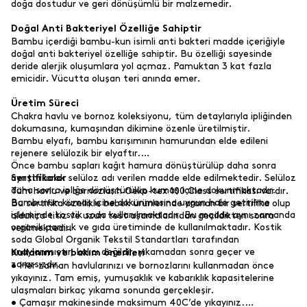
doğa dostudur ve geri dönüşümlü bir malzemedir.
Doğal Anti Bakteriyel Özelliğe Sahiptir
Bambu içerdiği bambu-kun isimli anti bakteri madde içeriğiyle
doğal anti bakteriyel özelliğe sahiptir. Bu özelliği sayesinde
deride alerjik oluşumlara yol açmaz. Pamuktan 3 kat fazla
emicidir. Vücutta oluşan teri anında emer.
Üretim Süreci
Chakra havlu ve bornoz koleksiyonu, tüm detaylarıyla ipliğinden
dokumasına, kumaşından dikimine özenle üretilmiştir.
Bambu elyafı, bambu karışımının hamurundan elde edileni
rejenere selülozik bir elyaftır.
Önce bambu sapları kağıt hamura dönüştürülüp daha sonra
ayrıştırılarak selüloz adı verilen madde elde edilmektedir. Selüloz
Sertifikalar
daha sonra ipliğe dönüştürülüp kumaş içine dokunmaktadır.
Tüm havlu ve bornozların Oeko-tex 100 Class sertifikası vardır.
Bambunun kumaş içine dokunmasına uygun hale getirilme
Bu sertifika özellikle bebek ürünlerinde aranan bir sertifika olup
işleminde kostik soda kullanılmaktadır. Bu madde aynı zamanda
oldukça titiz ve uzun test aşamalarından geçildikten sonra
organik pamuk ve gıda üretiminde de kullanılmaktadır. Kostik
verilmektedir.
soda Global Organik Tekstil Standartları tarafından
onaylanmıştır, kalıcı değildir, yıkamadan sonra geçer ve
Kullanım ve bakım önerileri
zararsızdır.
• Her zaman havlularınızı ve bornozlarını kullanmadan önce
yıkayınız. Tam emiş, yumuşaklık ve kabarıklık kapasitelerine
ulaşmaları birkaç yıkama sonunda gerçekleşir.
• Çamaşır makinesinde maksimum 40C’de yıkayınız.