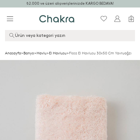
₺2.000 ve üzeri alışverişlerinizde KARGO BEDAVA!
Ürün veya kategori yazın
Anasayfa
>
Banyo
>
Havlu
>
El Havlusu
>
Floss El Havlusu 30x50 Cm Yavruağzı