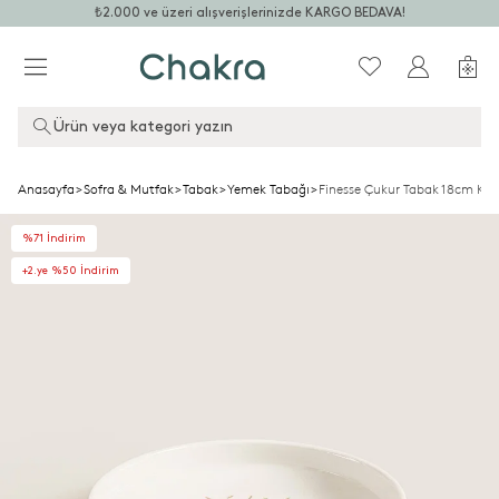
₺2.000 ve üzeri alışverişlerinizde KARGO BEDAVA!
Ürün veya kategori yazın
Anasayfa
>
Sofra & Mutfak
>
Tabak
>
Yemek Tabağı
>
Finesse Çukur Tabak 18cm Kr
%71 İndirim
+2.ye %50 İndirim