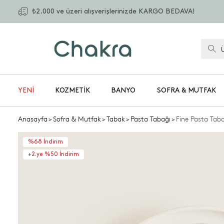
₺2.000 ve üzeri alışverişlerinizde KARGO BEDAVA!
YENİ
KOZMETIK
BANYO
SOFRA & MUTFAK
Anasayfa
>
Sofra & Mutfak
>
Tabak
>
Pasta Tabağı
>
Fine Pasta Tab
%68 İndirim
+2.ye %50 İndirim