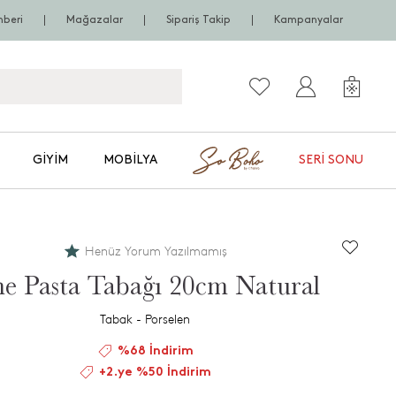
hberi
Mağazalar
Sipariş Takip
Kampanyalar
GIYIM
MOBILYA
SERI SONU
Henüz Yorum Yazılmamış
ne Pasta Tabağı 20cm Natural
Tabak - Porselen
%68 İndirim
+2.ye %50 İndirim