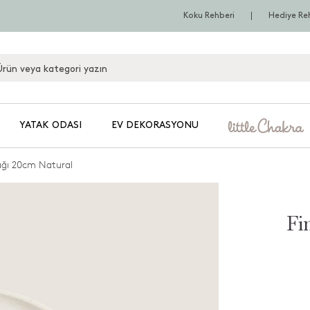
Koku Rehberi
Hediye Re
YATAK ODASI
EV DEKORASYONU
ağı 20cm Natural
Fi