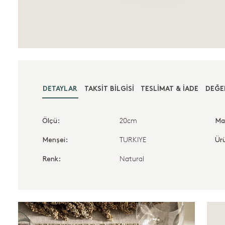
DETAYLAR
TAKSIT BILGISI
TESLIMAT & İADE
DEĞE
20cm
Ölçü:
Ma
TURKIYE
Menşei:
Ürü
Natural
Renk: