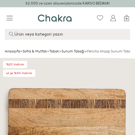
₺2.000 ve üzeri alışverişlerinizde KARGO BEDAVA!
Ürün veya kategori yazın
Anasayfa
>
Sofra & Mutfak
>
Tabak
>
Sunum Tabağı
>
Felicita Ahşap Sunum Tabağı
%20 İndirim
+2.ye %50 İndirim