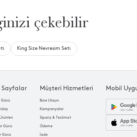
inizi çekebilir
ti
King Size Nevresim Seti
 Sayfalar
Müşteri Hizmetleri
Mobil Uyg
r Günü
Bize Ulaşın
riday
Kampanyalar
Ürünleri
Sipariş & Teslimat
ler Günü
Ödeme
r Günü
İade