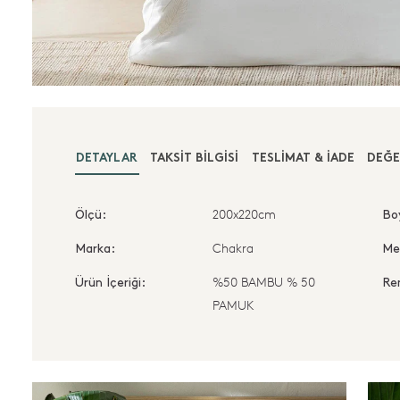
DETAYLAR
TAKSIT BILGISI
TESLIMAT & İADE
DEĞE
200x220cm
Ölçü:
Bo
Chakra
Marka:
Me
%50 BAMBU % 50
Ürün İçeriği:
Re
PAMUK