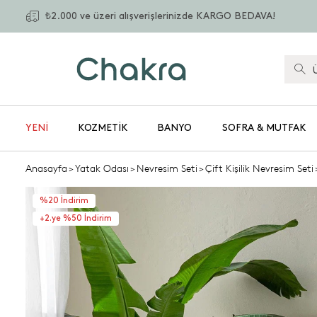
₺2.000 ve üzeri alışverişlerinizde KARGO BEDAVA!
YENİ
KOZMETIK
BANYO
SOFRA & MUTFAK
Anasayfa
>
Yatak Odası
>
Nevresim Seti
>
Çift Kişilik Nevresim Seti
%20 İndirim
+2.ye %50 İndirim