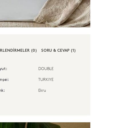
RLENDİRMELER (0)
SORU & CEVAP (1)
DOUBLE
yut:
TURKIYE
nşei:
Ekru
nk: