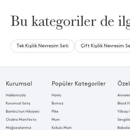
Bu kategoriler de ilg
Tek Kişilik Nevresim Seti
Çift Kişilik Nevresim Se
Kurumsal
Popüler Kategoriler
Özel
Hakkımızda
Havlu
Annele
Kurumsal Satış
Bornoz
Black F
Bambu'nun Hikayesi
Pike
Yılbaşı 
Chakra Manifesto
Mum
Sevgili
Mağazalarımız
Kokulu Mum
Babala