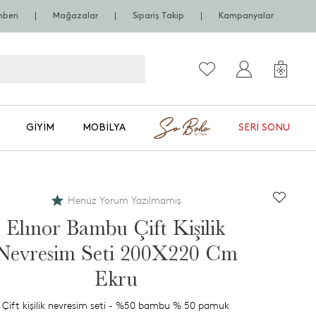
hberi
Mağazalar
Sipariş Takip
Kampanyalar
GIYIM
MOBILYA
SERI SONU
Henüz Yorum Yazılmamış
Elınor Bambu Çift Kişilik
Nevresim Seti 200X220 Cm
Ekru
Çift kişilik nevresim seti - %50 bambu % 50 pamuk