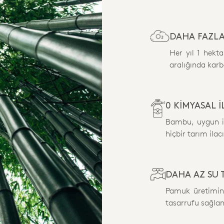
DAHA FAZLA
Her yıl 1 hekt
aralığında karb
0 KİMYASAL 
Bambu, uygun ikl
hiçbir tarım il
DAHA AZ SU 
Pamuk üretimin
tasarrufu sağlan