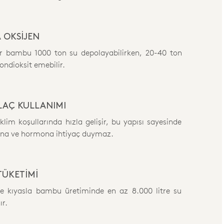
 OKSİJEN
ar bambu 1000 ton su depolayabilirken, 20-40 ton
ondioksit emebilir.
İLAÇ KULLANIMI
im koşullarında hızla gelişir, bu yapısı sayesinde
acına ve hormona ihtiyaç duymaz.
TÜKETİMİ
e kıyasla bambu üretiminde en az 8.000 litre su
ır.