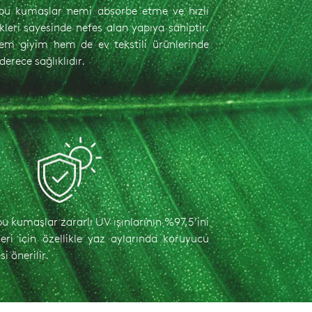
u kumaşlar nemi absorbe etme ve hızlı
leri sayesinde nefes alan yapıya sahiptir.
em giyim hem de ev tekstili ürünlerinde
derece sağlıklıdır.
 kumaşlar zararlı UV ışınlarının %97,5’ini
leri için özellikle yaz aylarında koruyucu
i önerilir.