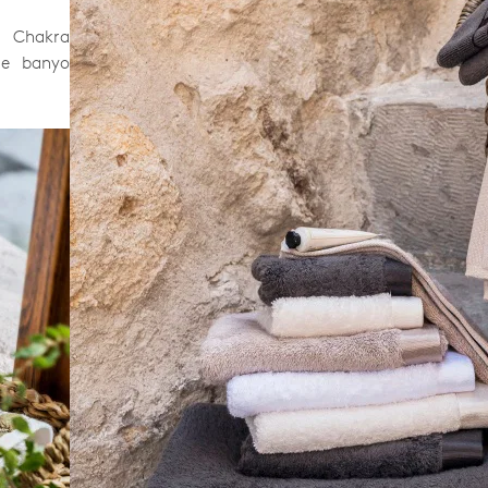
n Chakra
le banyo