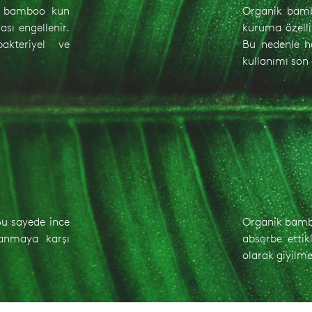
i bamboo kun
Organik bamb
sı engellenir.
kuruma özellik
kteriyel ve
Bu nedenle h
kullanımı son 
Bu sayede ince
Organik bambu
anmaya karşı
absorbe ettik
olarak giyilmes