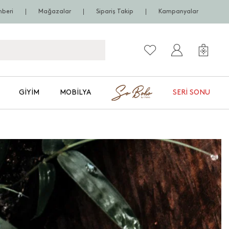
hberi
Mağazalar
Sipariş Takip
Kampanyalar
GIYIM
MOBILYA
SERI SONU