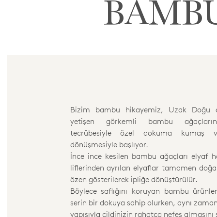
BAMB
Bizim bambu hikayemiz, Uzak Doğu o
yetişen görkemli bambu ağaçların
tecrübesiyle özel dokuma kumaş v
dönüşmesiyle başlıyor.
İnce ince kesilen bambu ağaçları elyaf hal
liflerinden ayrılan elyaflar tamamen doğa
özen gösterilerek ipliğe dönüştürülür.
Böylece saflığını koruyan bambu ürünler
serin bir dokuya sahip olurken, aynı zama
yapısıyla cildinizin rahatça nefes almasını 