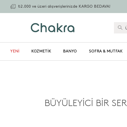
₺2.000 ve üzeri alışverişlerinizde KARGO BEDAVA!
YENİ
KOZMETIK
BANYO
SOFRA & MUTFAK
BÜYÜLEYİCİ BİR SE