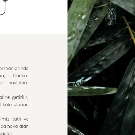
U
rmanlarında
ın, Chakra
e havlulara
ine getirilir,
l kalmalarına
imiz tatlı ve
nda hava alan
sağlar.