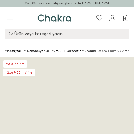
₺2.000 ve üzeri alışverişlerinizde KARGO BEDAVA!
Ürün veya kategori yazın
Anasayfa
>
Ev Dekorasyonu
>
Mumluk
>
Dekoratif Mumluk
>
Dopro Mumluk Altın
%50 İndirim
+2.ye %50 İndirim