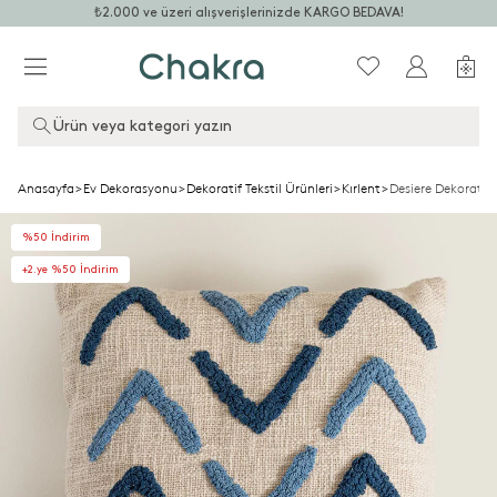
₺2.000 ve üzeri alışverişlerinizde KARGO BEDAVA!
Ürün veya kategori yazın
Anasayfa
>
Ev Dekorasyonu
>
Dekoratif Tekstil Ürünleri
>
Kırlent
>
Desiere Dekoratif
%50 İndirim
+2.ye %50 İndirim