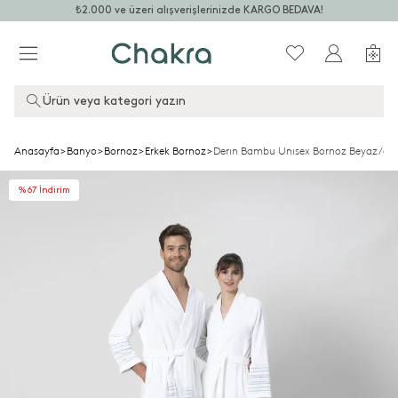
₺2.000 ve üzeri alışverişlerinizde KARGO BEDAVA!
Ürün veya kategori yazın
Anasayfa
>
Banyo
>
Bornoz
>
Erkek Bornoz
>
Derın Bambu Unısex Bornoz Beyaz/aç
%67 İndirim