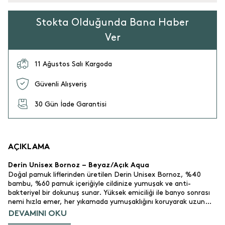
Stokta Olduğunda Bana Haber
Ver
11 Ağustos Salı Kargoda
Güvenli Alışveriş
30 Gün İade Garantisi
AÇIKLAMA
Derin Unisex Bornoz – Beyaz/Açık Aqua
Doğal pamuk liflerinden üretilen Derin Unisex Bornoz, %40
bambu, %60 pamuk içeriğiyle cildinize yumuşak ve anti-
bakteriyel bir dokunuş sunar. Yüksek emiciliği ile banyo sonrası
nemi hızla emer, her yıkamada yumuşaklığını koruyarak uzun
ömürlü kullanım sağlar. Tasarımı hem günlük kullanım hem de
DEVAMINI OKU
spa gibi özel anlar için idealdir.