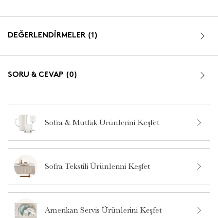
DEĞERLENDİRMELER (1)
3.0
SORU & CEVAP (0)
Sofra & Mutfak Ürünlerini Keşfet
5
0
4
0
Sofra Tekstili Ürünlerini Keşfet
3
1
Bu ürün hakkında daha önce hiç soru sorulmamış.
2
0
1
0
Ürün Hakkında Soru Sor
Amerikan Servis Ürünlerini Keşfet
0
0
1