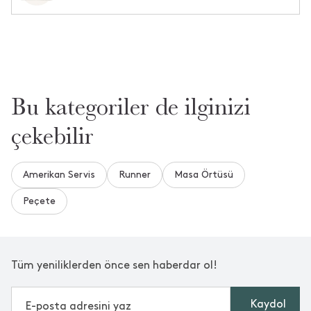
1
Tüm Yorumlar
•
14 Nisan 2024
a** n** t**
Bu kategoriler de ilginizi
saçaklarından sürekli örgüsü açılıyor ve ipleri dökülüyor
çekebilir
Amerikan Servis
Daha Fazla Yorum Gör
Runner
Masa Örtüsü
Peçete
Bu yorumlar Trendyol platformundan alınmıştır.
Tüm yeniliklerden önce sen haberdar ol!
Kaydol