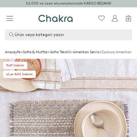
₺2.000 ve üzeri alışverişlerinizde KARGO BEDAVA!
Ürün veya kategori yazın
Anasayfa
>
Sofra & Mutfak
>
Sofra Tekstili
>
Amerikan Servis
>
Costura Amerikan Se
%67 İndirim
+2.ye %50 İndirim