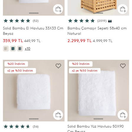
(52)
(2019) 📷
Solıd Bambu El Havlusu 33X33 Cm
Bambu Çamaşır Sepeti 58x40 cm
Beyaz
Natural
449,99 TL
4.999,99 TL
359,99 TL
2.299,99 TL
+10
%20 İndirim
%20 İndirim
+2.ye %50 İndirim
+2.ye %50 İndirim
Solıd Bambu Yüz Havlusu 50X90
(36)
Cm Beyaz