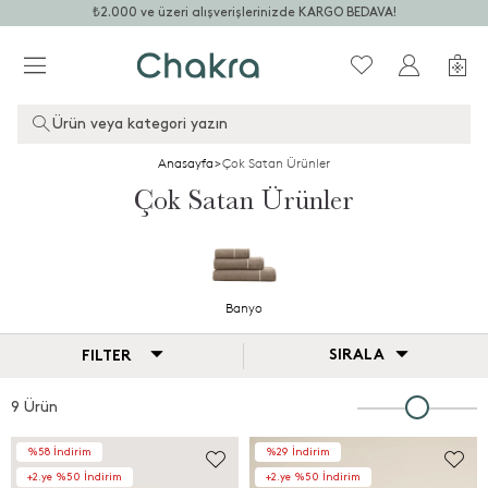
₺2.000 ve üzeri alışverişlerinizde KARGO BEDAVA!
Ürün veya kategori yazın
Anasayfa
>
Çok Satan Ürünler
Çok Satan Ürünler
Banyo
SIRALA
FILTER
9 Ürün
%58 İndirim
%29 İndirim
+2.ye %50 İndirim
+2.ye %50 İndirim