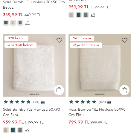
Solıd Bambu El Havlusu 30X50 Cm
1.199,99 TL
Beyaz
959,99 TL
449,99 TL
359,99 TL
+9
+11
%20 İndirim
%20 İndirim
+2.ye %50 İndirim
+2.ye %50 İndirim
(95) 📷
(134) 📷
Solıd Bambu Yüz Havlusu 50X90
Floss Bambu Yüz Havlusu 50X90
Cm Ekru
Cm Ekru
1.199,99 TL
999,99 TL
959,99 TL
799,99 TL
+9