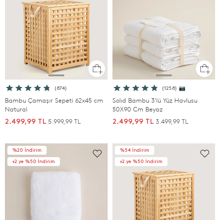
(874)
(1258) 📷
Bambu Çamaşır Sepeti 62x45 cm
Solıd Bambu 3'lü Yüz Havlusu
Natural
50X90 Cm Beyaz
5.999,99 TL
3.499,99 TL
2.499,99 TL
2.499,99 TL
%20 İndirim
%54 İndirim
+2.ye %50 İndirim
+2.ye %50 İndirim