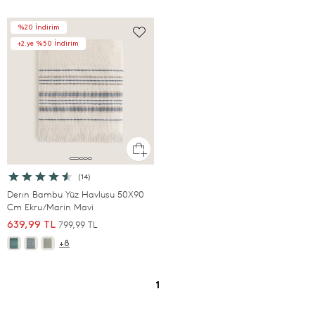
%20 İndirim
+2.ye %50 İndirim
(14)
Derın Bambu Yüz Havlusu 50X90
Cm Ekru/Marin Mavi
799,99 TL
639,99 TL
+8
1