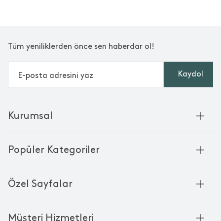
Tüm yeniliklerden önce sen haberdar ol!
Kaydol
Kurumsal
Hakkımızda
Popüler Kategoriler
Kurumsal Satış
Bambu'nun Hikayesi
Havlu
Chakra Manifesto
Özel Sayfalar
Bornoz
Mağazalarımız
Pike
Anneler Günü
KVKK
Mum
Müşteri Hizmetleri
Black Friday
Çerez Politikası