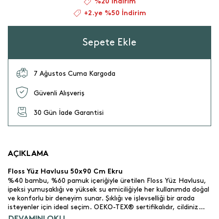
%20 İndirim
+2.ye %50 İndirim
Sepete Ekle
7 Ağustos Cuma Kargoda
Güvenli Alışveriş
30 Gün İade Garantisi
AÇIKLAMA
Floss Yüz Havlusu 50x90 Cm Ekru
%40 bambu, %60 pamuk içeriğiyle üretilen Floss Yüz Havlusu,
ipeksi yumuşaklığı ve yüksek su emiciliğiyle her kullanımda doğal
ve konforlu bir deneyim sunar. Şıklığı ve işlevselliği bir arada
isteyenler için ideal seçim. OEKO-TEX® sertifikalıdır, cildiniz
için güvenlidir.