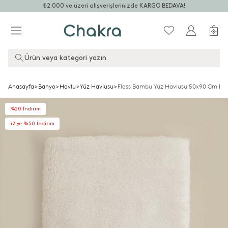
₺2.000 ve üzeri alışverişlerinizde KARGO BEDAVA!
Ürün veya kategori yazın
Anasayfa
>
Banyo
>
Havlu
>
Yüz Havlusu
>
Floss Bambu Yüz Havlusu 50x90 Cm Ekr
%20 İndirim
+2.ye %50 İndirim