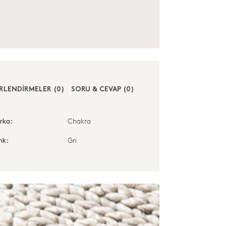
RLENDİRMELER (0)
SORU & CEVAP (0)
Chakra
rka:
Gri
nk: