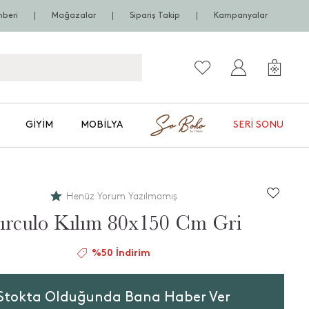
hberi
Mağazalar
Sipariş Takip
Kampanyalar
GIYIM
MOBILYA
SERI SONU
Henüz Yorum Yazılmamış
ırculo Kılım 80x150 Cm Gri
%50 İndirim
Stokta Olduğunda Bana Haber Ver