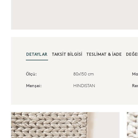
DETAYLAR
TAKSIT BILGISI
TESLIMAT & İADE
DEĞE
80x150 cm
Ölçü:
Ma
HINDISTAN
Menşei:
Re