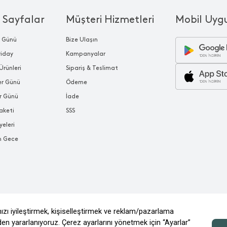
 Sayfalar
Müşteri Hizmetleri
Mobil Uyg
r Günü
Bize Ulaşın
riday
Kampanyalar
Ürünleri
Sipariş & Teslimat
ler Günü
Ödeme
r Günü
İade
aketi
SSS
yeleri
n Gece