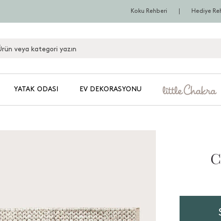
Koku Rehberi
Hediye Re
YATAK ODASI
EV DEKORASYONU
C