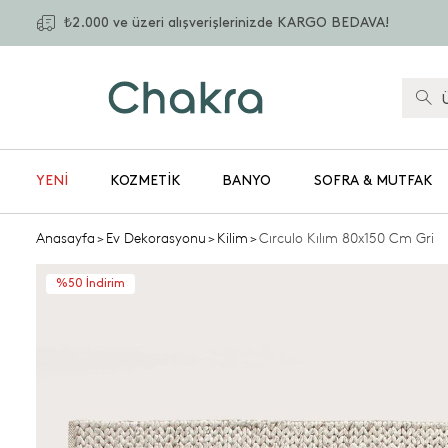
₺2.000 ve üzeri alışverişlerinizde KARGO BEDAVA!
YENİ
KOZMETIK
BANYO
SOFRA & MUTFAK
Anasayfa
>
Ev Dekorasyonu
>
Kilim
>
Cırculo Kılım 80x150 Cm Gri
%50 İndirim