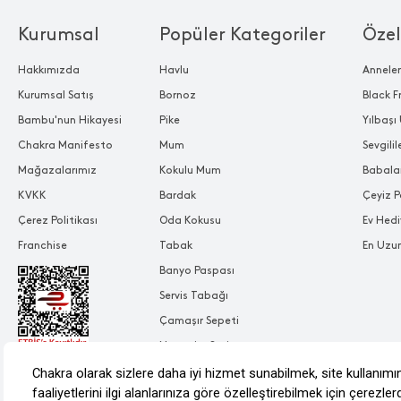
Kurumsal
Popüler Kategoriler
Özel
Hakkımızda
Havlu
Annele
Kurumsal Satış
Bornoz
Black F
Bambu'nun Hikayesi
Pike
Yılbaşı 
Chakra Manifesto
Mum
Sevgili
Mağazalarımız
Kokulu Mum
Babala
KVKK
Bardak
Çeyiz P
Çerez Politikası
Oda Kokusu
Ev Hedi
Franchise
Tabak
En Uzu
Banyo Paspası
Servis Tabağı
Çamaşır Sepeti
Nevresim Seti