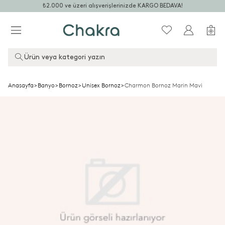
₺2.000 ve üzeri alışverişlerinizde KARGO BEDAVA!
Ürün veya kategori yazın
Anasayfa
>
Banyo
>
Bornoz
>
Unisex Bornoz
>
Charmon Bornoz Marin Mavi