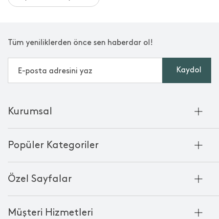
Tüm yeniliklerden önce sen haberdar ol!
Kaydol
Kurumsal
Hakkımızda
Popüler Kategoriler
Kurumsal Satış
Bambu'nun Hikayesi
Havlu
Chakra Manifesto
Özel Sayfalar
Bornoz
Mağazalarımız
Pike
Anneler Günü
KVKK
Mum
Müşteri Hizmetleri
Black Friday
Çerez Politikası