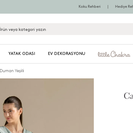
Koku Rehberi
Hediye Re
YATAK ODASI
EV DEKORASYONU
uman Yeşi̇li̇
C