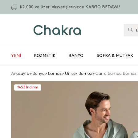
₺2.000 ve üzeri alışverişlerinizde KARGO BEDAVA!
YENİ
KOZMETIK
BANYO
SOFRA & MUTFAK
Anasayfa
>
Banyo
>
Bornoz
>
Unisex Bornoz
>
Carra Bambu Bornoz D
%53 İndirim