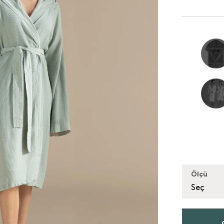
Ölçü
Seç