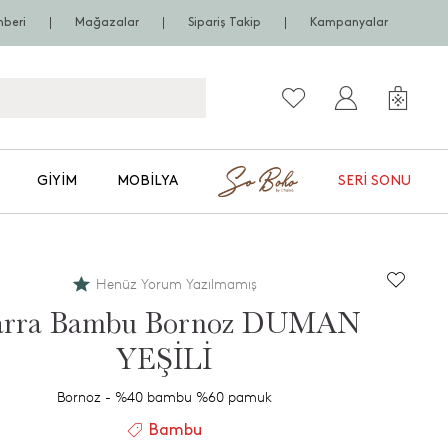
hberi
Mağazalar
Sipariş Takip
Kampanyalar
GIYIM
MOBILYA
SERI SONU
Henüz Yorum Yazılmamış
arra Bambu Bornoz DUMAN
YEŞİLİ
Bornoz - %40 bambu %60 pamuk
Bambu