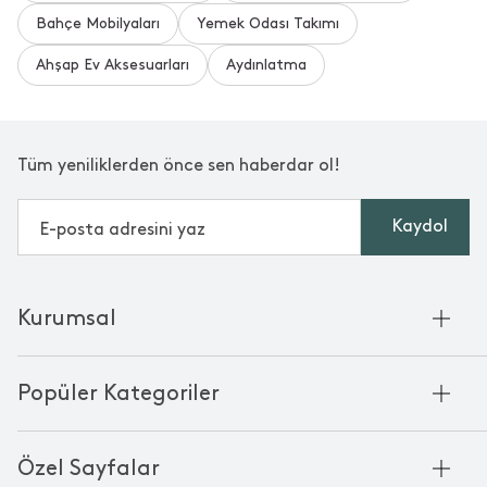
Bahçe Mobilyaları
Yemek Odası Takımı
Ahşap Ev Aksesuarları
Aydınlatma
Tüm yeniliklerden önce sen haberdar ol!
Kaydol
Kurumsal
Hakkımızda
Popüler Kategoriler
Kurumsal Satış
Bambu'nun Hikayesi
Havlu
Chakra Manifesto
Özel Sayfalar
Bornoz
Mağazalarımız