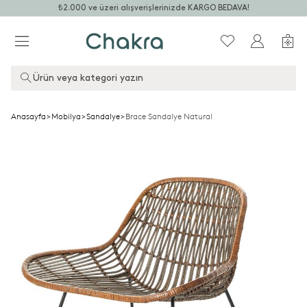
₺2.000 ve üzeri alışverişlerinizde KARGO BEDAVA!
Ürün veya kategori yazın
Anasayfa
>
Mobilya
>
Sandalye
>
Brace Sandalye Natural