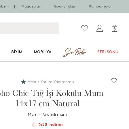
hberi
Mağazalar
Sipariş Takip
Kampanyalar
GIYIM
MOBILYA
SERI SONU
Henüz Yorum Yazılmamış
ho Chic Tığ İşi Kokulu Mum
14x17 cm Natural
Mum - Parafinli mum
%50 İndirim