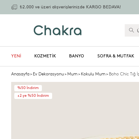
₺2.000 ve üzeri alışverişlerinizde KARGO BEDAVA!
YENİ
KOZMETIK
BANYO
SOFRA & MUTFAK
Anasayfa
>
Ev Dekorasyonu
>
Mum
>
Kokulu Mum
>
Boho Chic Tığ 
%50 İndirim
+2.ye %50 İndirim