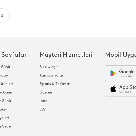
mu
 Sayfalar
Müşteri Hizmetleri
Mobil Uyg
r Günü
Bize Ulaşın
riday
Kampanyalar
Ürünleri
Sipariş & Teslimat
ler Günü
Ödeme
r Günü
İade
aketi
SSS
yeleri
n Gece