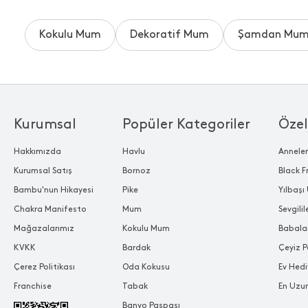
Kokulu Mum
Dekoratif Mum
Şamdan Mu
Kurumsal
Popüler Kategoriler
Özel
Hakkımızda
Havlu
Annele
Kurumsal Satış
Bornoz
Black F
Bambu'nun Hikayesi
Pike
Yılbaşı 
Chakra Manifesto
Mum
Sevgili
Mağazalarımız
Kokulu Mum
Babala
KVKK
Bardak
Çeyiz P
Çerez Politikası
Oda Kokusu
Ev Hedi
Franchise
Tabak
En Uzu
Banyo Paspası