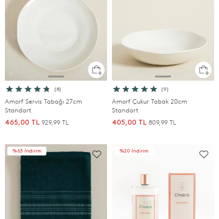
(8)
(9)
Amorf Servis Tabağı 27cm
Amorf Çukur Tabak 20cm
Standart
Standart
929,99 TL
809,99 TL
465,00 TL
405,00 TL
%63 İndirim
%20 İndirim