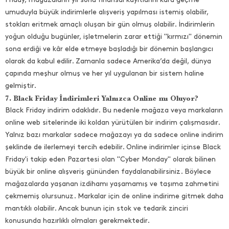
umuduyla büyük indirimlerle alışveriş yapılması istemiş olabilir,
stokları eritmek amaçlı oluşan bir gün olmuş olabilir. İndirimlerin
yoğun olduğu bugünler, işletmelerin zarar ettiği "kırmızı" dönemin
sona erdiği ve kâr elde etmeye başladığı bir dönemin başlangıcı
olarak da kabul edilir. Zamanla sadece Amerika’da değil, dünya
çapında meşhur olmuş ve her yıl uygulanan bir sistem haline
gelmiştir.
7. Black Friday İndirimleri Yalnızca Online mı Oluyor?
Black Friday indirim odaklıdır. Bu nedenle mağaza veya markaların
online web sitelerinde iki koldan yürütülen bir indirim çalışmasıdır.
Yalnız bazı markalar sadece mağazayı ya da sadece online indirim
şeklinde de ilerlemeyi tercih edebilir. Online indirimler içinse Black
Friday'i takip eden Pazartesi olan "Cyber Monday" olarak bilinen
büyük bir online alışveriş gününden faydalanabilirsiniz. Böylece
mağazalarda yaşanan izdihamı yaşamamış ve taşıma zahmetini
çekmemiş olursunuz. Markalar için de online indirime gitmek daha
mantıklı olabilir. Ancak bunun için stok ve tedarik zinciri
konusunda hazırlıklı olmaları gerekmektedir.