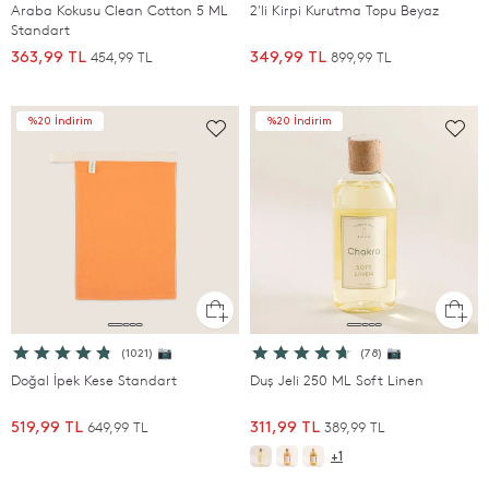
Araba Kokusu Clean Cotton 5 ML
2'li Kirpi Kurutma Topu Beyaz
Standart
454,99 TL
899,99 TL
363,99 TL
349,99 TL
%20 İndirim
%20 İndirim
(1021) 📷
(78) 📷
Doğal İpek Kese Standart
Duş Jeli 250 ML Soft Linen
649,99 TL
389,99 TL
519,99 TL
311,99 TL
+1