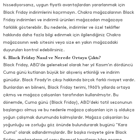
hissediyorsanız, uygun fiyatlı avantajlardan yararlanmak için
Black Friday indirimlerini kaçırmayın. Chakra mağazalarının Black
Friday indirimleri ve indirimli ürünleri mağazadan mağazaya
farklılık gösterebilir. Bu nedenle, indirimler ve özel teklifler
hakkında daha fazla bilgi edinmek için ilgilendiğiniz Chakra
mağazasının web sitesini veya size en yakın mağazadaki
duyuruları kontrol edebilirsiniz.
6. Black Friday Nasıl ve Nerede Ortaya Çıktı?
Black Friday, ABD'de geleneksel olarak her yıl Kasım'ın dördüncü
Cuma günü kutlanan büyük bir alışveriş etkinliği ve indirim
günüdür. Black Firady’in çıkışı hakkında birçok farklı rivayet vardır.
Bunlardan en bilineni, Black Friday terimi, 1960'lı yıllarda ortaya
çıkmış ve mağaza çalışanları tarafından kullanılmıştır. Bu
dönemde, Cuma günü (Black Friday), ABD'deki tatil sezonunun
başlangıcı olmuş ve bu nedenle mağaza çalışanları için iş oldukça
yoğun çalışmak durumunda kalmışlardır. Mağaza çalışanları bu
yoğunluğu ve zorluğu göz önünde bulundurarak bugünü "Kara
Cuma" olarak adlandırmışlardır. Bir başka rivayete göre Black
Friday, mağazaların yıl sonu finansal kayıtlarını kâra geçme