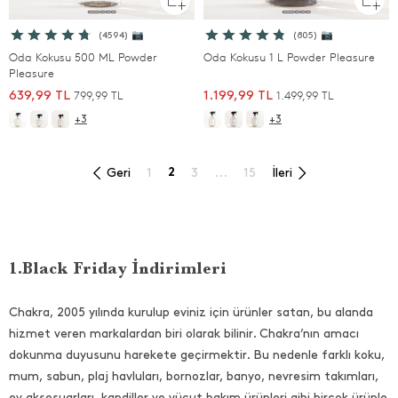
(4594) 📷
(805) 📷
Oda Kokusu 500 ML Powder
Oda Kokusu 1 L Powder Pleasure
Pleasure
799,99 TL
1.499,99 TL
639,99 TL
1.199,99 TL
+3
+3
Geri
1
2
3
...
15
İleri
1.Black Friday İndirimleri
Chakra, 2005 yılında kurulup eviniz için ürünler satan, bu alanda
hizmet veren markalardan biri olarak bilinir. Chakra’nın amacı
dokunma duyusunu harekete geçirmektir. Bu nedenle farklı koku,
mum, sabun, plaj havluları, bornozlar, banyo, nevresim takımları,
ev aksesuarları, kandiller ve vücut bakım ürünleri gibi birçok ürünle