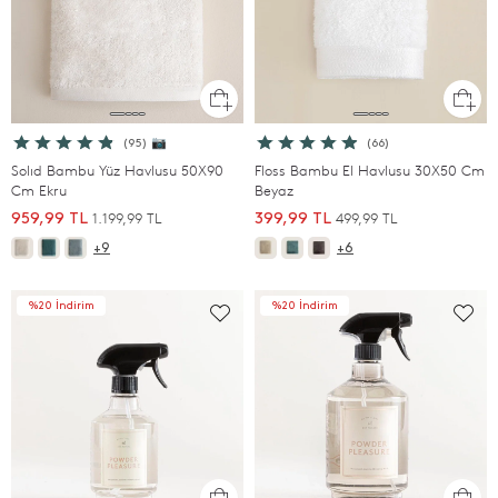
(95) 📷
(66)
Solıd Bambu Yüz Havlusu 50X90
Floss Bambu El Havlusu 30X50 Cm
Cm Ekru
Beyaz
1.199,99 TL
499,99 TL
959,99 TL
399,99 TL
+9
+6
%20 İndirim
%20 İndirim