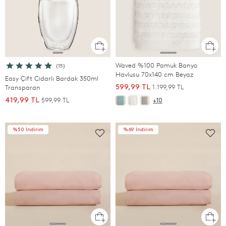
Waved %100 Pamuk Banyo
(15)
Havlusu 70x140 cm Beyaz
Easy Çift Cidarlı Bardak 350ml
1.199,99 TL
Transparan
599,99 TL
599,99 TL
419,99 TL
+10
%50 İndirim
%69 İndirim