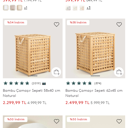
1.199,99 TL
649,99 TL
599,99 TL
399,99 TL
+1
+3
%54 İndirim
%58 İndirim
(2019) 📷
(874)
Bambu Çamaşır Sepeti 58x40 cm
Bambu Çamaşır Sepeti 62x45 cm
Natural
Natural
4.999,99 TL
5.999,99 TL
2.299,99 TL
2.499,99 TL
%50 İndirim
%50 İndirim