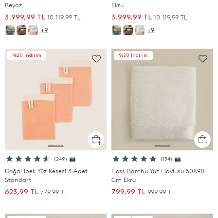
Beyaz
Ekru
10.119,99 TL
10.119,99 TL
3.999,99 TL
3.999,99 TL
+9
+9
%20 İndirim
%20 İndirim
(249) 📷
(134) 📷
Doğal İpek Yüz Kesesi 3 Adet
Floss Bambu Yüz Havlusu 50X90
Standart
Cm Ekru
779,99 TL
999,99 TL
623,99 TL
799,99 TL