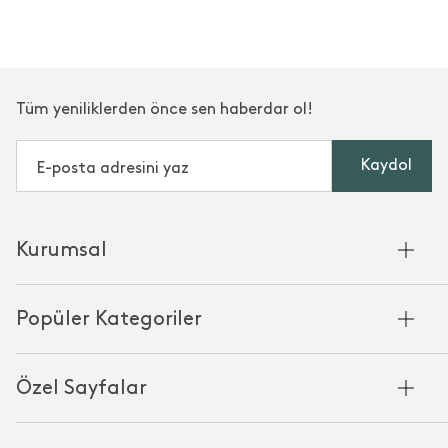
Tüm yeniliklerden önce sen haberdar ol!
Kaydol
Kurumsal
Hakkımızda
Popüler Kategoriler
Kurumsal Satış
Bambu'nun Hikayesi
Havlu
Chakra Manifesto
Özel Sayfalar
Bornoz
Mağazalarımız
Pike
Anneler Günü
KVKK
Mum