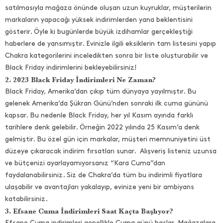
satılmasıyla mağaza önünde oluşan uzun kuyruklar, müşterilerin
markaların yapacağı yüksek indirimlerden yana beklentisini
gösterir. Öyle ki bugünlerde büyük izdihamlar gerçekleştiği
haberlere de yansımıştır. Evinizle ilgili eksiklerin tam listesini yapıp
Chakra kategorilerini inceledikten sonra bir liste oluşturabilir ve
Black Friday indirimlerini bekleyebilirsiniz!
2. 2023 Black Friday İndirimleri Ne Zaman?
Black Friday, Amerika’dan çıkıp tüm dünyaya yayılmıştır. Bu
gelenek Amerika’da Şükran Günü’nden sonraki ilk cuma gününü
kapsar. Bu nedenle Black Friday, her yıl Kasım ayında farklı
tarihlere denk gelebilir. Örneğin 2022 yılında 25 Kasım’a denk
gelmiştir. Bu özel gün için markalar, müşteri memnuniyetini üst
düzeye çıkaracak indirim fırsatları sunar. Alışveriş listeniz uzunsa
ve bütçenizi ayarlayamıyorsanız “Kara Cuma”dan
faydalanabilirsiniz. Siz de Chakra’da tüm bu indirimli fiyatlara
ulaşabilir ve avantajları yakalayıp, evinize yeni bir ambiyans
katabilirsiniz.
3. Efsane Cuma İndirimleri Saat Kaçta Başlıyor?
Efsane Cuma indirimleri genellikle Cuma günü başlar. Mağazalara