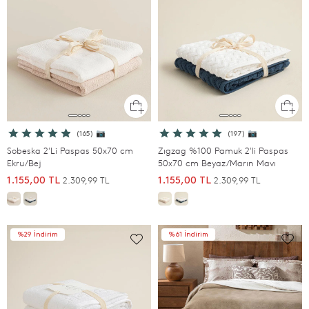
(165) 📷
(197) 📷
Sobeska 2'Li Paspas 50x70 cm
Zıgzag %100 Pamuk 2'li Paspas
Ekru/Bej
50x70 cm Beyaz/Marın Mavı
2.309,99 TL
2.309,99 TL
1.155,00 TL
1.155,00 TL
%29 İndirim
%61 İndirim