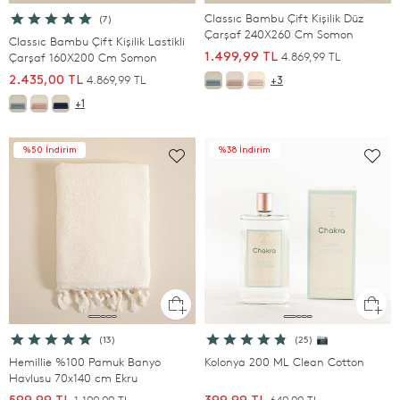
Classıc Bambu Çift Kişilik Düz
(7)
Çarşaf 240X260 Cm Somon
Classıc Bambu Çift Kişilik Lastikli
4.869,99 TL
Çarşaf 160X200 Cm Somon
1.499,99 TL
4.869,99 TL
2.435,00 TL
+3
+1
%50 İndirim
%38 İndirim
(13)
(25) 📷
Hemillie %100 Pamuk Banyo
Kolonya 200 ML Clean Cotton
Havlusu 70x140 cm Ekru