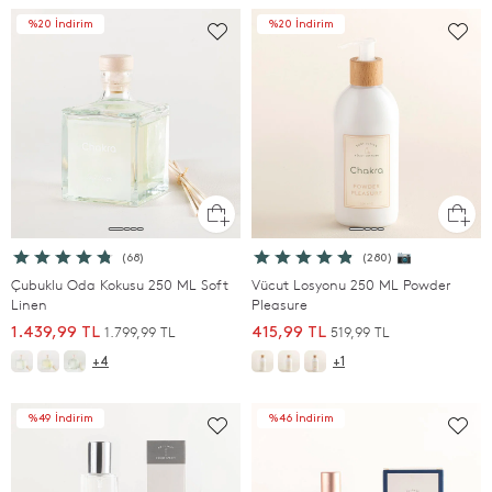
%20 İndirim
%20 İndirim
(68)
(280) 📷
Çubuklu Oda Kokusu 250 ML Soft
Vücut Losyonu 250 ML Powder
Linen
Pleasure
1.799,99 TL
519,99 TL
1.439,99 TL
415,99 TL
+4
+1
%49 İndirim
%46 İndirim