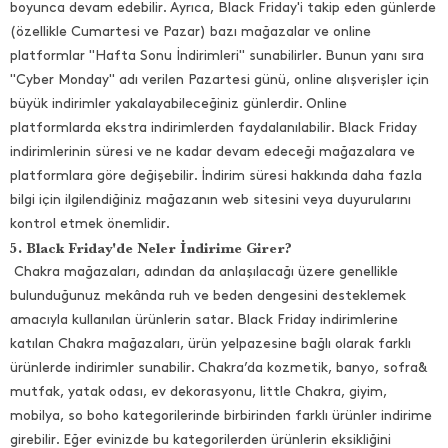
boyunca devam edebilir. Ayrıca, Black Friday'i takip eden günlerde
(özellikle Cumartesi ve Pazar) bazı mağazalar ve online
platformlar "Hafta Sonu İndirimleri" sunabilirler. Bunun yanı sıra
"Cyber Monday" adı verilen Pazartesi günü, online alışverişler için
büyük indirimler yakalayabileceğiniz günlerdir. Online
platformlarda ekstra indirimlerden faydalanılabilir. Black Friday
indirimlerinin süresi ve ne kadar devam edeceği mağazalara ve
platformlara göre değişebilir. İndirim süresi hakkında daha fazla
bilgi için ilgilendiğiniz mağazanın web sitesini veya duyurularını
kontrol etmek önemlidir.
5. Black Friday'de Neler İndirime Girer?
Chakra mağazaları, adından da anlaşılacağı üzere genellikle
bulunduğunuz mekânda ruh ve beden dengesini desteklemek
amacıyla kullanılan ürünlerin satar. Black Friday indirimlerine
katılan Chakra mağazaları, ürün yelpazesine bağlı olarak farklı
ürünlerde indirimler sunabilir. Chakra’da kozmetik, banyo, sofra&
mutfak, yatak odası, ev dekorasyonu, little Chakra, giyim,
mobilya, so boho kategorilerinde birbirinden farklı ürünler indirime
girebilir. Eğer evinizde bu kategorilerden ürünlerin eksikliğini