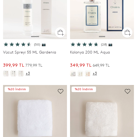
(50) 📷
(28) 📷
Vücut Spreyi 55 ML Gardenia
Kolonya 200 ML Aqua
779,99 TL
649,99 TL
399,99 TL
349,99 TL
+3
+3
%20 İndirim
%20 İndirim