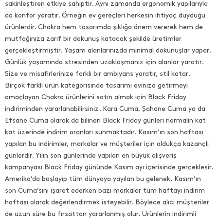
sakinleştiren etkiye sahiptir. Aynı zamanda ergonomik yapılarıyla
da konfor yaratır. Örneğin ev gereçleri herkesin ihtiyaç duyduğu
ürünlerdir. Chakra hem tasarımda şıklığa önem vererek hem de
mutfağınıza zarif bir dokunuş katacak şekilde üretimler
gerçekleştirmiştir. Yaşam alanlarınızda minimal dokunuşlar yapar.
Günlük yaşamında stresinden uzaklaşmanız için alanlar yaratır.
Size ve misafirlerinize farklı bir ambiyans yaratır, stil katar.
Birçok farklı ürün kategorisinde tasarımı evinize getirmeyi
amaçlayan Chakra ürünlerini satın almak için Black Friday
indiriminden yararlanabilirsiniz. Kara Cuma, Şahane Cuma ya da
Efsane Cuma olarak da bilinen Black Friday günleri normalin kat
kat üzerinde indirim oranları sunmaktadır. Kasım’ın son haftası
yapılan bu indirimler, markalar ve müşteriler için oldukça kazançlı
günlerdir. Yılın son günlerinde yapılan en büyük alışveriş
kampanyası Black Friday gününde Kasım ayı içerisinde gerçekleşir.
Amerika’da başlayıp tüm dünyaya yayılan bu gelenek, Kasım’ın
son Cuma’sını işaret ederken bazı markalar tüm haftayı indirim
haftası olarak değerlendirmek isteyebilir. Böylece alıcı müşteriler
de uzun süre bu fırsattan yararlanmış olur. Ürünlerin indirimli