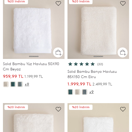
%20 İndirim
%20 İndirim
Solıd Bambu Yüz Havlusu 50X90
(22)
Cm Beyaz
Solıd Bambu Banyo Havlusu
1.199,99 TL
959,99 TL
85X150 Cm Ekru
2.499,99 TL
1.999,99 TL
+9
+9
%20 İndirim
%20 İndirim