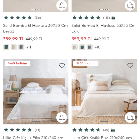
(36)
(113) 📷
Solıd Bambu El Havlusu 30X50 Cm
Solıd Bambu El Havlusu 33X33 Cm
Beyaz
Ekru
449,99 TL
449,99 TL
359,99 TL
359,99 TL
+11
+10
%60 İndirim
%60 İndirim
(14)
(35) 📷
Lillia Çift Kişilik Pike 210x240 cm
Lillia Çift Kişilik Pike 210x240 cm