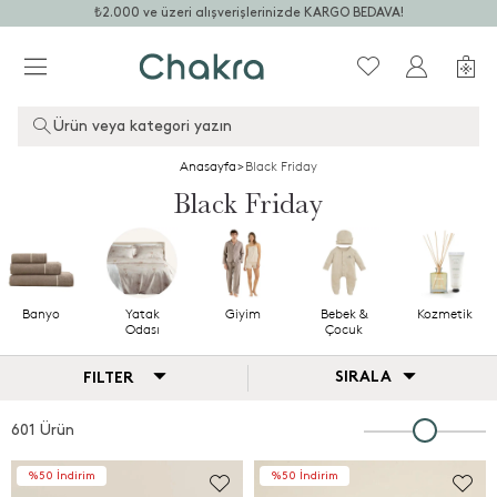
₺2.000 ve üzeri alışverişlerinizde KARGO BEDAVA!
Ürün veya kategori yazın
Anasayfa
>
Black Friday
Black Friday
Banyo
Yatak
Giyim
Bebek &
Kozmetik
Odası
Çocuk
SIRALA
FILTER
601 Ürün
%50 İndirim
%50 İndirim