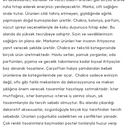
ruha hitap ederek enerjinizi yenileyecektir. Marka, cilt sağlığını
önde tutar. Ürünleri cildi tahriş etmeyen, giyildiğinde ağırlık
yapmayan doğal kumaşlardan üretilir. Chakra, kolonya, parfüm,
vücut spreyi seçenekleriyle de koku duyunuza hitap eder. Bu
alanda da yüksek tecrübeye sahiptir. Sizin ve sevdiklerinizin
sağlığını ön plana alır. Markanın ürünleri her insanın ihtiyacına
yanıt verecek şekilde üretilir. Chakra ev tekstili kategorisinde
birçok ürün üretmektedir. Havlu setler, pamuk yorganlar, oda
parfümleri, pijama ve gecelik takımlarına kadar kişisel ihtiyaçlar
baz alınarak tasarlanır. Çarşaftan halıya şamdandan bebek
ürünlerine de kategorilerinde yer açar. Chakra sadece evinizin
değil, ofis gibi farklı mekanların da dekorasyonuna ve mekan
şıklığına önem verecek tasarımlar hazırlayıp satmaktadır. İster
mutfağınız, ister banyonuz isterse iş yeriniz olsun, şık
tasarımlarıyla da tercih sebebi olmuştur. Bu alanda çıkardığı
dekoratif aksesuarlar, özgünlüğüyle birçok kişi tarafından tercih
sebebidir. Ürünleri çoğunlukla sadelikten ve zariflikten yanadır.
Çok renkli tasarımlara kaçmadan pastel tonlarıyla huzur verip