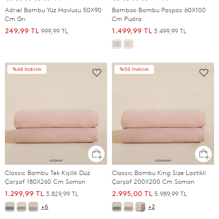
Adrıel Bambu Yüz Havlusu 50X90
Bamboo Bambu Paspas 60X100
Cm Grı
Cm Pudra
999,99 TL
3.499,99 TL
249,99 TL
1.499,99 TL
%66 İndirim
%50 İndirim
Classıc Bambu Tek Kişilik Düz
Classıc Bambu King Size Lastikli
Çarşaf 180X260 Cm Somon
Çarşaf 200X200 Cm Somon
3.829,99 TL
5.989,99 TL
1.299,99 TL
2.995,00 TL
+6
+2