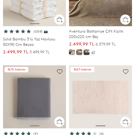
Aventura Battaniye Çift Kişilik
(1258) 📷
200x220 cm Bej
Solıd Bambu 3'lü Yüz Havlusu
6.379,99 TL
50X90 Cm Beyaz
2.499,99 TL
3.499,99 TL
2.499,99 TL
+1
%75 İndirim
%57 İndirim
(9)
(6)