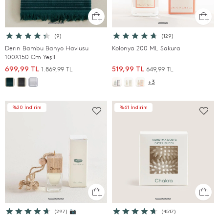
(9)
(129)
Derın Bambu Banyo Havlusu
Kolonya 200 ML Sakura
100X150 Cm Yeşil
1.869,99 TL
649,99 TL
699,99 TL
519,99 TL
+3
%20 İndirim
%61 İndirim
(297) 📷
(4517)