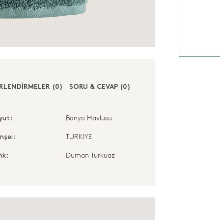
RLENDİRMELER (0)
SORU & CEVAP (0)
Banyo Havlusu
yut:
TURKIYE
nşei:
Duman Turkuaz
nk: