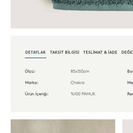
DETAYLAR
TAKSIT BILGISI
TESLIMAT & İADE
DEĞE
85x150cm
Ölçü:
Bo
Chakra
Marka:
Me
%100 PAMUK
Ürün İçeriği:
Re