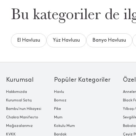
Bu kategoriler de ilg
El Havlusu
Yüz Havlusu
Banyo Havlusu
Kurumsal
Popüler Kategoriler
Özel
Hakkımızda
Havlu
Annele
Kurumsal Satış
Bornoz
Black F
Bambu'nun Hikayesi
Pike
Yılbaşı 
Chakra Manifesto
Mum
Sevgili
Mağazalarımız
Kokulu Mum
Babala
KVKK
Bardak
Çeyiz P