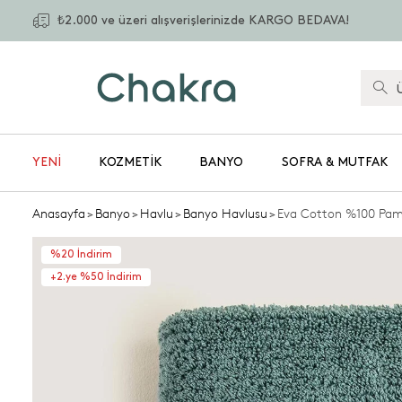
₺2.000 ve üzeri alışverişlerinizde KARGO BEDAVA!
YENİ
KOZMETIK
BANYO
SOFRA & MUTFAK
Anasayfa
>
Banyo
>
Havlu
>
Banyo Havlusu
>
Eva Cotton %100 Pa
%20 İndirim
+2.ye %50 İndirim