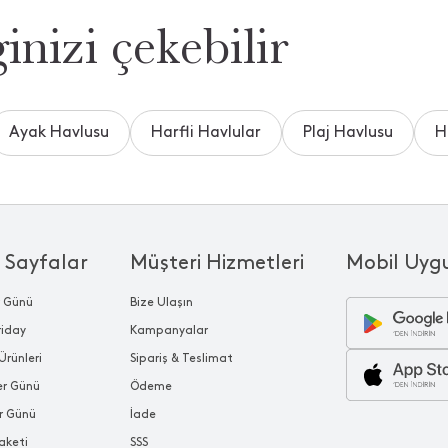
inizi çekebilir
Ayak Havlusu
Harfli Havlular
Plaj Havlusu
H
 Sayfalar
Müşteri Hizmetleri
Mobil Uyg
r Günü
Bize Ulaşın
riday
Kampanyalar
Ürünleri
Sipariş & Teslimat
ler Günü
Ödeme
r Günü
İade
aketi
SSS