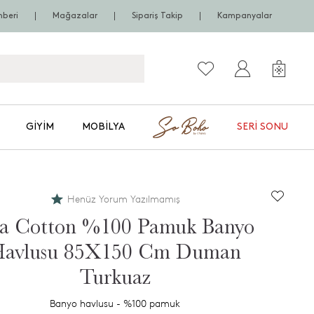
hberi
Mağazalar
Sipariş Takip
Kampanyalar
GIYIM
MOBILYA
SERI SONU
Henüz Yorum Yazılmamış
a Cotton %100 Pamuk Banyo
avlusu 85X150 Cm Duman
Turkuaz
Banyo havlusu - %100 pamuk