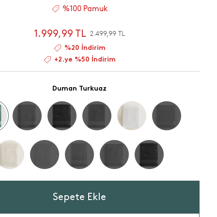
%100 Pamuk
1.999,99 TL
2.499,99 TL
%20 İndirim
+2.ye %50 İndirim
Duman Turkuaz
Sepete Ekle