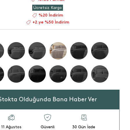
Ücretsiz Kargo
%20 İndirim
+2.ye %50 İndirim
Stokta Olduğunda Bana Haber Ver
11 Ağustos
Güvenli
30 Gün İade