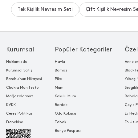
Tek Kişilik Nevresim Seti
Çift Kişilik Nevresim Se
Kurumsal
Popüler Kategoriler
Özel
Hakkımızda
Havlu
Annele
Kurumsal Satış
Bornoz
Black F
Bambu'nun Hikayesi
Pike
Yılbaşı 
Chakra Manifesto
Mum
Sevgili
Mağazalarımız
Kokulu Mum
Babala
KVKK
Bardak
Çeyiz P
Çerez Politikası
Oda Kokusu
Ev Hedi
Franchise
Tabak
En Uzu
Banyo Paspası