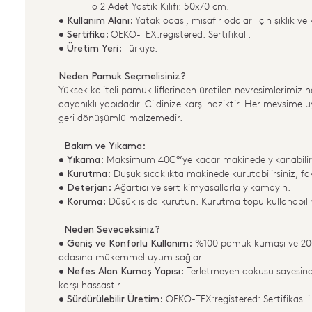
o 2 Adet Yastık Kılıfı: 50x70 cm.
Yatak odası, misafir odaları için şıklık ve
• Kullanım Alanı:
OEKO-TEX:registered: Sertifikalı.
• Sertifika:
Türkiye.
• Üretim Yeri:
Neden Pamuk Seçmelisiniz?
Yüksek kaliteli pamuk liflerinden üretilen nevresimlerimiz 
dayanıklı yapıdadır. Cildinize karşı naziktir. Her mevsime 
geri dönüşümlü malzemedir.
Bakım ve Yıkama:
Maksimum 40C°’ye kadar makinede yıkanabilir
• Yıkama:
Düşük sıcaklıkta makinede kurutabilirsiniz, fa
• Kurutma:
Ağartıcı ve sert kimyasallarla yıkamayın.
• Deterjan:
Düşük ısıda kurutun. Kurutma topu kullanabilirs
• Koruma:
Neden Seveceksiniz?
%100 pamuk kumaşı ve 200x2
• Geniş ve Konforlu Kullanım:
odasına mükemmel uyum sağlar.
Terletmeyen dokusu sayesinde y
• Nefes Alan Kumaş Yapısı:
karşı hassastır.
OEKO-TEX:registered: Sertifikası il
• Sürdürülebilir Üretim: