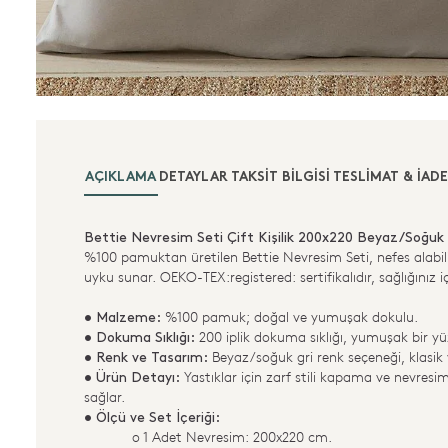
AÇIKLAMA
DETAYLAR
TAKSIT BILGISI
TESLIMAT & İADE
Bettie Nevresim Seti Çift Kişilik 200x220 Beyaz/Soğuk 
%100 pamuktan üretilen Bettie Nevresim Seti, nefes alabil
uyku sunar. OEKO-TEX:registered: sertifikalıdır, sağlığınız iç
%100 pamuk; doğal ve yumuşak dokulu.
• Malzeme:
200 iplik dokuma sıklığı, yumuşak bir yü
• Dokuma Sıklığı:
Beyaz/soğuk gri renk seçeneği, klasi
• Renk ve Tasarım:
Yastıklar için zarf stili kapama ve nevresi
• Ürün Detayı:
sağlar.
• Ölçü ve Set İçeriği:
o 1 Adet Nevresim: 200x220 cm.