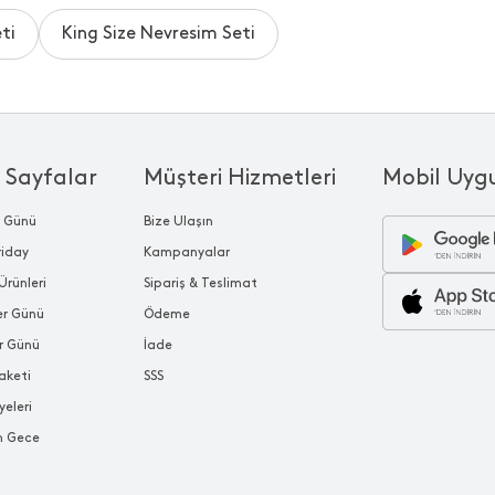
ti
King Size Nevresim Seti
 Sayfalar
Müşteri Hizmetleri
Mobil Uyg
r Günü
Bize Ulaşın
riday
Kampanyalar
Ürünleri
Sipariş & Teslimat
ler Günü
Ödeme
r Günü
İade
aketi
SSS
yeleri
n Gece