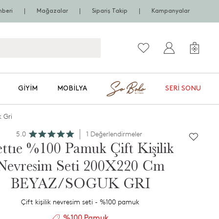
hberi
Mağazalar
Sipariş Takip
Kampanyalar
GIYIM
MOBILYA
SERI SONU
 Gri
5.0
1 Değerlendirmeler
ttıe %100 Pamuk Çift Kişilik
Nevresim Seti 200X220 Cm
BEYAZ/SOGUK GRI
Çift kişilik nevresim seti - %100 pamuk
%100 Pamuk