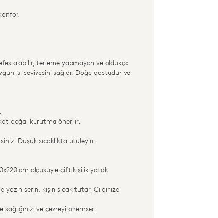
 konfor.
nefes alabilir, terleme yapmayan ve oldukça
uygun ısı seviyesini sağlar. Doğa dostudur ve
.
kat doğal kurutma önerilir.
iniz. Düşük sıcaklıkta ütüleyin.
20 cm ölçüsüyle çift kişilik yatak
azın serin, kışın sıcak tutar. Cildinize
e sağlığınızı ve çevreyi önemser.