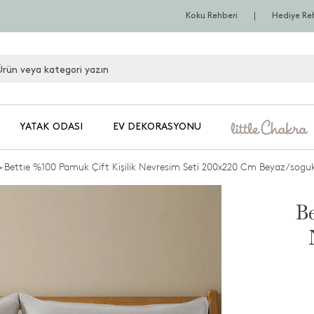
Koku Rehberi
Hediye Re
YATAK ODASI
EV DEKORASYONU
>
Bettıe %100 Pamuk Çift Kişilik Nevresim Seti 200x220 Cm Beyaz/soguk
Be