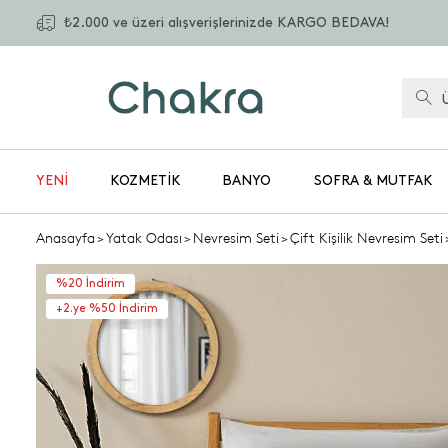
₺2.000 ve üzeri alışverişlerinizde KARGO BEDAVA!
YENİ
KOZMETIK
BANYO
SOFRA & MUTFAK
Anasayfa
>
Yatak Odası
>
Nevresim Seti
>
Çift Kişilik Nevresim Seti
%20 İndirim
+2.ye %50 İndirim