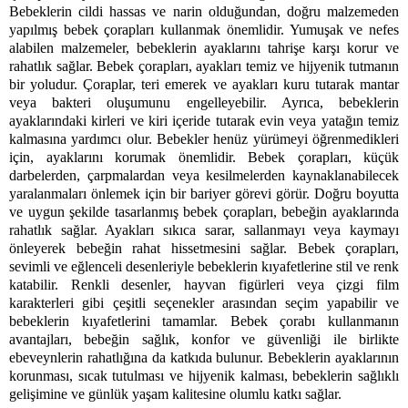
Bebeklerin cildi hassas ve narin olduğundan, doğru malzemeden 
yapılmış bebek çorapları kullanmak önemlidir. Yumuşak ve nefes 
alabilen malzemeler, bebeklerin ayaklarını tahrişe karşı korur ve 
rahatlık sağlar. Bebek çorapları, ayakları temiz ve hijyenik tutmanın 
bir yoludur. Çoraplar, teri emerek ve ayakları kuru tutarak mantar 
veya bakteri oluşumunu engelleyebilir. Ayrıca, bebeklerin 
ayaklarındaki kirleri ve kiri içeride tutarak evin veya yatağın temiz 
kalmasına yardımcı olur. Bebekler henüz yürümeyi öğrenmedikleri 
için, ayaklarını korumak önemlidir. Bebek çorapları, küçük 
darbelerden, çarpmalardan veya kesilmelerden kaynaklanabilecek 
yaralanmaları önlemek için bir bariyer görevi görür. Doğru boyutta 
ve uygun şekilde tasarlanmış bebek çorapları, bebeğin ayaklarında 
rahatlık sağlar. Ayakları sıkıca sarar, sallanmayı veya kaymayı 
önleyerek bebeğin rahat hissetmesini sağlar. Bebek çorapları, 
sevimli ve eğlenceli desenleriyle bebeklerin kıyafetlerine stil ve renk 
katabilir. Renkli desenler, hayvan figürleri veya çizgi film 
karakterleri gibi çeşitli seçenekler arasından seçim yapabilir ve 
bebeklerin kıyafetlerini tamamlar. Bebek çorabı kullanmanın 
avantajları, bebeğin sağlık, konfor ve güvenliği ile birlikte 
ebeveynlerin rahatlığına da katkıda bulunur. Bebeklerin ayaklarının 
korunması, sıcak tutulması ve hijyenik kalması, bebeklerin sağlıklı 
gelişimine ve günlük yaşam kalitesine olumlu katkı sağlar. 