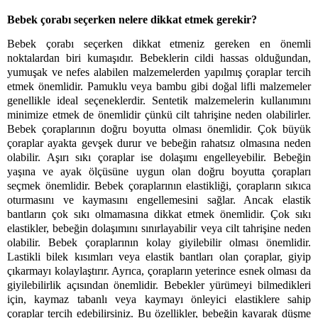
Bebek çorabı seçerken nelere dikkat etmek gerekir?
Bebek çorabı seçerken dikkat etmeniz gereken en önemli 
noktalardan biri kumaşıdır. Bebeklerin cildi hassas olduğundan, 
yumuşak ve nefes alabilen malzemelerden yapılmış çoraplar tercih 
etmek önemlidir. Pamuklu veya bambu gibi doğal lifli malzemeler 
genellikle ideal seçeneklerdir. Sentetik malzemelerin kullanımını 
minimize etmek de önemlidir çünkü cilt tahrişine neden olabilirler. 
Bebek çoraplarının doğru boyutta olması önemlidir. Çok büyük 
çoraplar ayakta gevşek durur ve bebeğin rahatsız olmasına neden 
olabilir. Aşırı sıkı çoraplar ise dolaşımı engelleyebilir. Bebeğin 
yaşına ve ayak ölçüsüne uygun olan doğru boyutta çorapları 
seçmek önemlidir. Bebek çoraplarının elastikliği, çorapların sıkıca 
oturmasını ve kaymasını engellemesini sağlar. Ancak elastik 
bantların çok sıkı olmamasına dikkat etmek önemlidir. Çok sıkı 
elastikler, bebeğin dolaşımını sınırlayabilir veya cilt tahrişine neden 
olabilir. Bebek çoraplarının kolay giyilebilir olması önemlidir. 
Lastikli bilek kısımları veya elastik bantları olan çoraplar, giyip 
çıkarmayı kolaylaştırır. Ayrıca, çorapların yeterince esnek olması da 
giyilebilirlik açısından önemlidir. Bebekler yürümeyi bilmedikleri 
için, kaymaz tabanlı veya kaymayı önleyici elastiklere sahip 
çoraplar tercih edebilirsiniz. Bu özellikler, bebeğin kayarak düşme 