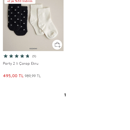
+2.ye %50 İndirim
(5)
Party 2 li Çorap Ekru
989,99 TL
495,00 TL
1