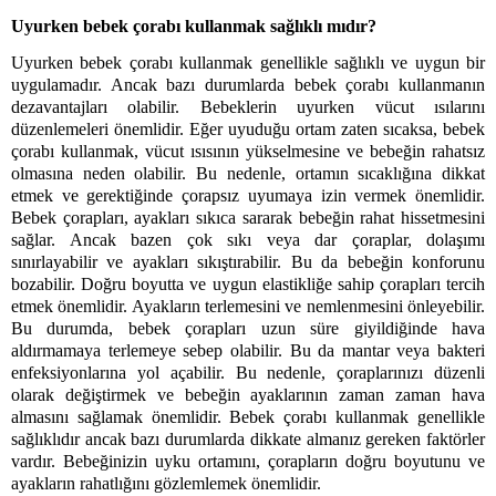
Uyurken bebek çorabı kullanmak sağlıklı mıdır?
Uyurken bebek çorabı kullanmak genellikle sağlıklı ve uygun bir 
uygulamadır. Ancak bazı durumlarda bebek çorabı kullanmanın 
dezavantajları olabilir. Bebeklerin uyurken vücut ısılarını 
düzenlemeleri önemlidir. Eğer uyuduğu ortam zaten sıcaksa, bebek 
çorabı kullanmak, vücut ısısının yükselmesine ve bebeğin rahatsız 
olmasına neden olabilir. Bu nedenle, ortamın sıcaklığına dikkat 
etmek ve gerektiğinde çorapsız uyumaya izin vermek önemlidir. 
Bebek çorapları, ayakları sıkıca sararak bebeğin rahat hissetmesini 
sağlar. Ancak bazen çok sıkı veya dar çoraplar, dolaşımı 
sınırlayabilir ve ayakları sıkıştırabilir. Bu da bebeğin konforunu 
bozabilir. Doğru boyutta ve uygun elastikliğe sahip çorapları tercih 
etmek önemlidir. Ayakların terlemesini ve nemlenmesini önleyebilir. 
Bu durumda, bebek çorapları uzun süre giyildiğinde hava 
aldırmamaya terlemeye sebep olabilir. Bu da mantar veya bakteri 
enfeksiyonlarına yol açabilir. Bu nedenle, çoraplarınızı düzenli 
olarak değiştirmek ve bebeğin ayaklarının zaman zaman hava 
almasını sağlamak önemlidir. Bebek çorabı kullanmak genellikle 
sağlıklıdır ancak bazı durumlarda dikkate almanız gereken faktörler 
vardır. Bebeğinizin uyku ortamını, çorapların doğru boyutunu ve 
ayakların rahatlığını gözlemlemek önemlidir. 