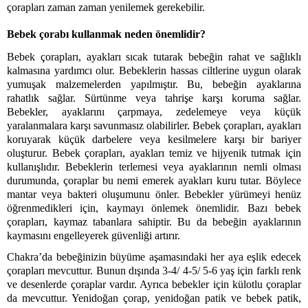
çorapları zaman zaman yenilemek gerekebilir.
Bebek çorabı kullanmak neden önemlidir?
Bebek çorapları, ayakları sıcak tutarak bebeğin rahat ve sağlıklı 
kalmasına yardımcı olur. Bebeklerin hassas ciltlerine uygun olarak 
yumuşak malzemelerden yapılmıştır. Bu, bebeğin ayaklarına 
rahatlık sağlar. Sürtünme veya tahrişe karşı koruma sağlar. 
Bebekler, ayaklarını çarpmaya, zedelemeye veya küçük 
yaralanmalara karşı savunmasız olabilirler. Bebek çorapları, ayakları 
koruyarak küçük darbelere veya kesilmelere karşı bir bariyer 
oluşturur. Bebek çorapları, ayakları temiz ve hijyenik tutmak için 
kullanışlıdır. Bebeklerin terlemesi veya ayaklarının nemli olması 
durumunda, çoraplar bu nemi emerek ayakları kuru tutar. Böylece 
mantar veya bakteri oluşumunu önler. Bebekler yürümeyi henüz 
öğrenmedikleri için, kaymayı önlemek önemlidir. Bazı bebek 
çorapları, kaymaz tabanlara sahiptir. Bu da bebeğin ayaklarının 
kaymasını engelleyerek güvenliği artırır. 
Chakra’da bebeğinizin büyüme aşamasındaki her aya eşlik edecek 
çorapları mevcuttur. Bunun dışında 3-4/ 4-5/ 5-6 yaş için farklı renk 
ve desenlerde çoraplar vardır. Ayrıca bebekler için külotlu çoraplar 
da mevcuttur. Yenidoğan çorap, yenidoğan patik ve bebek patik, 