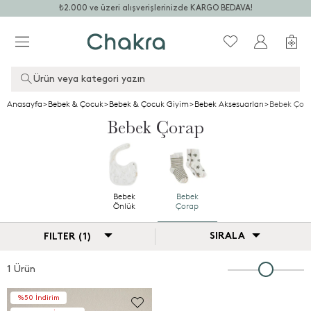
₺2.000 ve üzeri alışverişlerinizde KARGO BEDAVA!
Ürün veya kategori yazın
Anasayfa
>
Bebek & Çocuk
>
Bebek & Çocuk Giyim
>
Bebek Aksesuarları
>
Bebek Çor
Bebek Çorap
Bebek
Bebek
Önlük
Çorap
SIRALA
FILTER (1)
1 Ürün
%50 İndirim