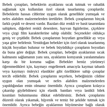
Bebek çorapları, bebeklerin ayaklarını sıcak tutmak ve rahatlık 
sağlamak için kullanılan özel olarak tasarlanmış çoraplardır. 
Bebeklerin hassas ciltlerine uygun olarak genellikle yumuşak ve 
nefes alabilen malzemelerden üretilirler. Bebek çoraplarının birçok 
farklı çeşidi ve deseni vardır. Bazıları düz renkli ve basit tasarımlara 
sahipken, diğerleri renkli desenlere, hayvan figürlerine, çiçeklere 
veya çizgi film karakterlerine sahip olabilir. Seçenekler oldukça 
geniş ve çeşitlidir. Bebek çoraplarının boyutları genellikle ay veya 
yaşa göre belirlenir. Yenidoğan bebekler için özel olarak tasarlanmış 
küçük boyutları bulunur ve bebek büyüdükçe çorapların boyutları 
da buna göre değişir. Bebek çorapları, bebeğin ayaklarının sıcak 
kalmasını sağlamanın yanı sıra, ayaklarını koruyarak yaralanmalara 
karşı da bir koruma sağlar. Bebekler henüz yürümeyi 
öğrenmedikleri için, kaymayı engellemek amacıyla kaymaz tabanlı 
veya kaymayı önleyici elastikler gibi özelliklere sahip çoraplar 
tercih edilebilir. Bebek çoraplarını seçerken, bebeğinizin cildine 
uygun olan yumuşak ve nefes alabilen malzemelerden 
yapıldığından emin olmanız önemlidir. Ayrıca çorapların kolayca 
çıkarılıp giyilebilmesi için elastik bantları veya lastikli bilek 
kısımları bulunmasına dikkat edebilirsiniz. Bebek çoraplarını 
düzenli olarak yıkamak, hijyenik ve temiz bir şekilde tutmak için 
önemlidir. Ayrıca bebeğin ayaklarının büyümesine bağlı olarak 