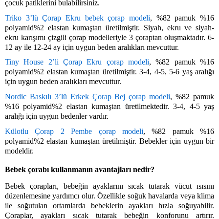
çocuk patiklerini bulabilirsiniz. 
Triko 3’lü Çorap Ekru bebek çorap modeli
, %82 pamuk %16 
polyamid%2 elastan kumaştan üretilmiştir. Siyah, ekru ve siyah-
ekru karışımı çizgili çorap modelleriyle 3 çoraptan oluşmaktadır. 6-
12 ay ile 12-24 ay için uygun beden aralıkları mevcuttur. 
Tiny House 2’li Çorap Ekru çorap modeli
, %82 pamuk %16 
polyamid%2 elastan kumaştan üretilmiştir. 3-4, 4-5, 5-6 yaş aralığı 
için uygun beden aralıkları mevcuttur. 
Nordic Baskılı 3’lü Erkek Çorap Bej çorap modeli
, %82 pamuk 
%16 polyamid%2 elastan kumaştan üretilmektedir. 3-4, 4-5 yaş 
aralığı için uygun bedenler vardır. 
Külotlu Çorap 2 Pembe çorap modeli
, %82 pamuk %16 
polyamid%2 elastan kumaştan üretilmiştir. Bebekler için uygun bir 
modeldir. 
Bebek çorabı kullanmanın avantajları nedir?
Bebek çorapları, bebeğin ayaklarını sıcak tutarak vücut ısısını 
düzenlemesine yardımcı olur. Özellikle soğuk havalarda veya klima 
ile soğutulan ortamlarda bebeklerin ayakları hızla soğuyabilir. 
Çoraplar, ayakları sıcak tutarak bebeğin konforunu artırır. 