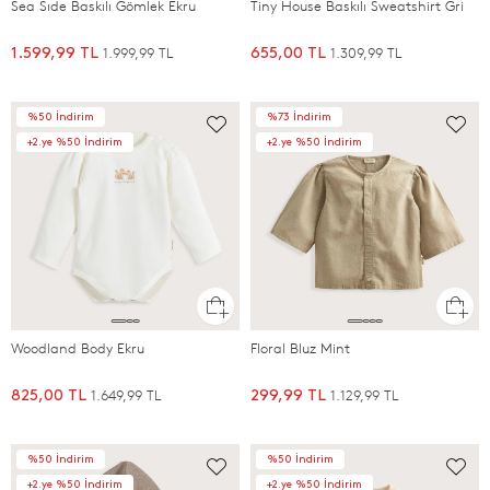
Sea Sıde Baskılı Gömlek Ekru
Tiny House Baskılı Sweatshirt Gri
1.999,99 TL
1.309,99 TL
1.599,99 TL
655,00 TL
%50 İndirim
%73 İndirim
+2.ye %50 İndirim
+2.ye %50 İndirim
Woodland Body Ekru
Floral Bluz Mint
1.649,99 TL
1.129,99 TL
825,00 TL
299,99 TL
%50 İndirim
%50 İndirim
+2.ye %50 İndirim
+2.ye %50 İndirim