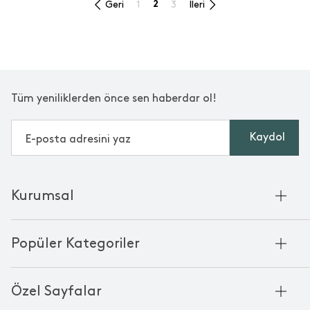
Geri
1
2
3
İleri
Tüm yeniliklerden önce sen haberdar ol!
Kaydol
Kurumsal
Hakkımızda
Popüler Kategoriler
Kurumsal Satış
Bambu'nun Hikayesi
Havlu
Chakra Manifesto
Özel Sayfalar
Bornoz
Mağazalarımız
Pike