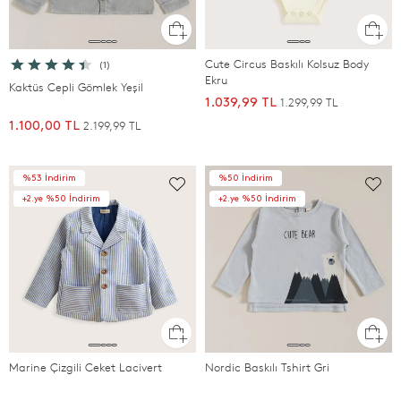
Cute Circus Baskılı Kolsuz Body
(1)
Ekru
Kaktüs Cepli Gömlek Yeşil
1.299,99 TL
1.039,99 TL
2.199,99 TL
1.100,00 TL
%53 İndirim
%50 İndirim
+2.ye %50 İndirim
+2.ye %50 İndirim
Marine Çizgili Ceket Lacivert
Nordic Baskılı Tshirt Gri