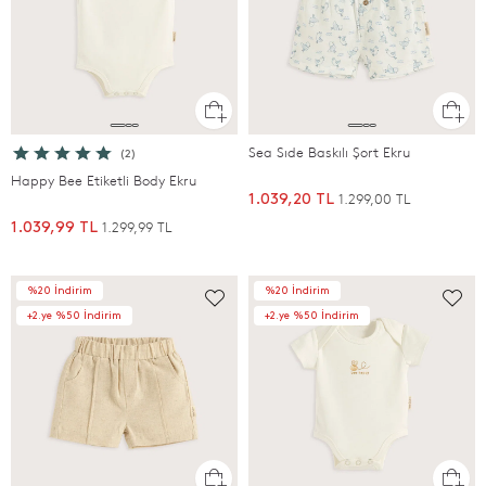
Sea Sıde Baskılı Şort Ekru
(2)
Happy Bee Etiketli Body Ekru
1.299,00 TL
1.039,20 TL
1.299,99 TL
1.039,99 TL
%20 İndirim
%20 İndirim
+2.ye %50 İndirim
+2.ye %50 İndirim