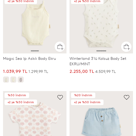
+2.ye %50 İndirim
+2.ye %50 İndirim
Magıc Sea Ip Askılı Body Ekru
Winterland 3'lü Kolsuz Body Set
EKRU/MINT
1.299,99 TL
4.509,99 TL
1.039,99 TL
2.255,00 TL
%50 İndirim
%20 İndirim
+2.ye %50 İndirim
+2.ye %50 İndirim