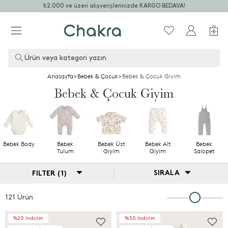
₺2.000 ve üzeri alışverişlerinizde KARGO BEDAVA!
Ürün veya kategori yazın
Anasayfa
>
Bebek & Çocuk
>
Bebek & Çocuk Giyim
Bebek & Çocuk Giyim
Bebek Body
Bebek
Bebek Üst
Bebek Alt
Bebek
Tulum
Giyim
Giyim
Salopet
SIRALA
FILTER (1)
121 Ürün
%20 İndirim
%50 İndirim