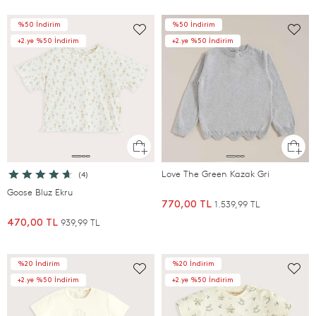
%50 İndirim
%50 İndirim
+2.ye %50 İndirim
+2.ye %50 İndirim
Love The Green Kazak Gri
(4)
Goose Bluz Ekru
1.539,99 TL
770,00 TL
939,99 TL
470,00 TL
%20 İndirim
%20 İndirim
+2.ye %50 İndirim
+2.ye %50 İndirim