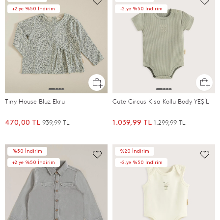
+2.ye %50 İndirim
+2.ye %50 İndirim
Tiny House Bluz Ekru
Cute Circus Kısa Kollu Body YEŞİL
939,99 TL
1.299,99 TL
470,00 TL
1.039,99 TL
%50 İndirim
%20 İndirim
+2.ye %50 İndirim
+2.ye %50 İndirim