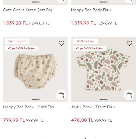
Cute Cırcus Keten Şort Bej
Happy Bee Body Ekru
1.299,00 TL
1.299,99 TL
1.039,20 TL
1.039,99 TL
%20 İndirim
%50 İndirim
+2.ye %50 İndirim
+2.ye %50 İndirim
Happy Bee Baskılı Külot Taş
Joyful Baskılı Tshirt Ekru
999,99 TL
939,99 TL
799,99 TL
470,00 TL