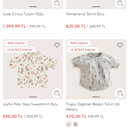
Cute Cırcus Tulum YEŞİL
Winterland Tshirt Ekru
1.999,99 TL
1.649,99 TL
1.599,99 TL
825,00 TL
%50 İndirim
%50 İndirim
+2.ye %50 İndirim
+2.ye %50 İndirim
Joyful Polo Yaka Sweatshirt Ekru
Tropic Düğmeli Baskılı Tshirt Gri
Melanj
1.309,99 TL
939,99 TL
655,00 TL
470,00 TL