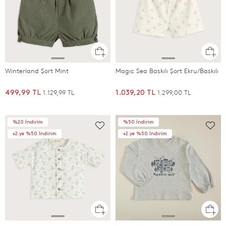
Winterland Şort Mint
Magıc Sea Baskılı Şort Ekru/Baskılı
1.129,99 TL
1.299,00 TL
499,99 TL
1.039,20 TL
%20 İndirim
%50 İndirim
+2.ye %50 İndirim
+2.ye %50 İndirim