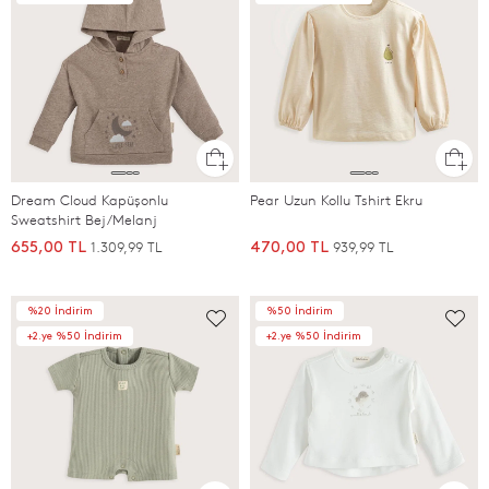
Dream Cloud Kapüşonlu
Pear Uzun Kollu Tshirt Ekru
Sweatshirt Bej/Melanj
1.309,99 TL
939,99 TL
655,00 TL
470,00 TL
%20 İndirim
%50 İndirim
+2.ye %50 İndirim
+2.ye %50 İndirim