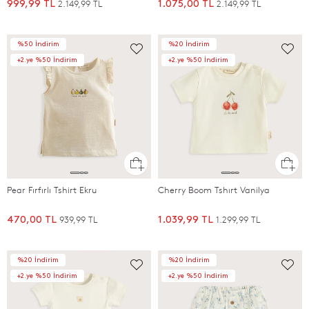
2.149,99 TL
2.149,99 TL
999,99 TL
1.075,00 TL
%50 İndirim
%20 İndirim
+2.ye %50 İndirim
+2.ye %50 İndirim
Pear Fırfırlı Tshirt Ekru
Cherry Boom Tshırt Vanilya
939,99 TL
1.299,99 TL
470,00 TL
1.039,99 TL
%20 İndirim
%20 İndirim
+2.ye %50 İndirim
+2.ye %50 İndirim