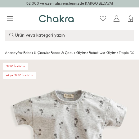
₺2.000 ve üzeri alışverişlerinizde KARGO BEDAVA!
Ürün veya kategori yazın
Anasayfa
>
Bebek & Çocuk
>
Bebek & Çocuk Giyim
>
Bebek Üst Giyim
>
Tropic Düğme
%50 İndirim
+2.ye %50 İndirim