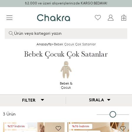
₺2.000 ve üzeri alışverişlerinizde KARGO BEDAVA!
Ürün veya kategori yazın
Anasayfa
>
Bebek Çocuk Çok Satanlar
Bebek Çocuk Çok Satanlar
Bebek &
Çocuk
SIRALA
FILTER
3 Ürün
%57 İndirim
%76 İndirim