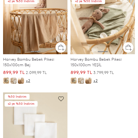
+2.ye %50 İndirim
+2.ye %50 İndirim
Harvey Bambu Bebek Pikesi
Harvey Bambu Bebek Pikesi
150x100cm Bej
150x100cm YEŞİL
2.099,99 TL
3.799,99 TL
899,99 TL
899,99 TL
+2
+2
%50 İndirim
+2.ye %50 İndirim